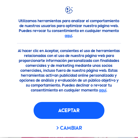
Utilizamos herramientas para analizar el comportamiento
Nuestros Productos
Cuidado Facial
Cuidado facial
da
de nuestros usuarios para optimizar nuestra página web.
Puedes revocar tu consentimiento en cualquier momento
aquí
.
(66)
Al hacer clic en Aceptar, consientes el uso de herramientas
CREMA FACIAL TONO
relacionadas con el uso de nuestra página web para
proporcionarte información personalizada con finalidades
NATURAL
7EN1 (100ML)
comerciales y de marketing mediante unos socios
comerciales, incluso fuera de nuestra página web. Estas
herramientas activan publicidad online personalizada y
opciones de análisis y evaluación de un público objetivo y
su comportamiento. Puedes declinar o revocar tu
consentimiento en cualquier momento
aquí
.
ACEPTAR
CAMBIAR