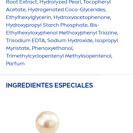
Root Extract,
Hydro
lyzed
Pearl
, Tocopheryl
Acetate,
Hydro
genated Coco-Glycerides,
Ethylhexylglycerin,
Hydro
xyacetophenone,
Hydro
xypropyl Starch Phosphate, Bis-
Ethylhexyloxyphenol Methoxyphenyl Triazine,
Trisodium EDTA, Sodium
Hydro
xide, Isopropyl
Myristate, Phenoxyethanol,
Trimethylcyclopentenyl Methylisopentenol,
Parfum
INGREDIENTES ESPECIALES