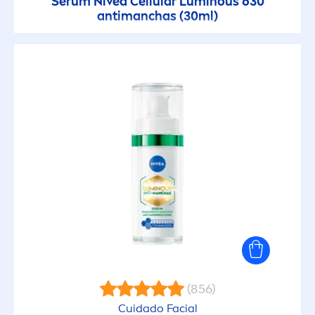
Sérum
Nivea
Cellular
Luminous
630
antimanchas (30ml)
(856)
Cuidado Facial