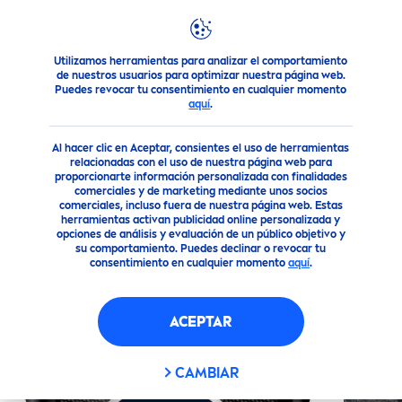
Utilizamos herramientas para analizar el comportamiento
Nuestros Productos
Cuidado Corporal
Cuidado Corporal
de nuestros usuarios para optimizar nuestra página web.
Puedes revocar tu consentimiento en cualquier momento
aquí
.
(0)
Al hacer clic en Aceptar, consientes el uso de herramientas
GEL DE DUCHA
NIVEA
MEN
relacionadas con el uso de nuestra página web para
proporcionarte información personalizada con finalidades
DEEP
comerciales y de marketing mediante unos socios
comerciales, incluso fuera de nuestra página web. Estas
herramientas activan publicidad online personalizada y
opciones de análisis y evaluación de un público objetivo y
Fórmula
su comportamiento. Puedes declinar o revocar tu
biodegradabl
consentimiento en cualquier momento
aquí
.
e
ACEPTAR
CAMBIAR