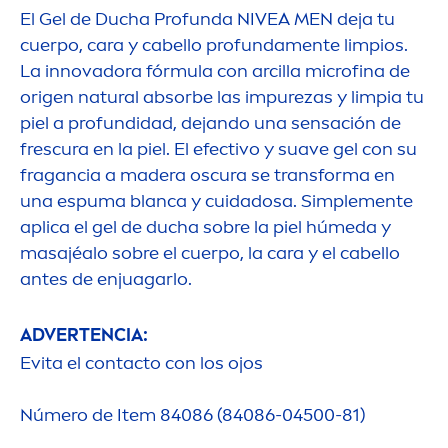
El Gel de Ducha Profunda
NIVEA
MEN
deja tu
cuerpo, cara y cabello profunda
men
te limpios.
La innovadora fórmula con arcilla microfina de
origen
natural
absorbe las im
pure
zas y limpia tu
piel a profundidad, dejando una sensación de
frescura en la piel. El efectivo y suave gel con su
fragancia a madera oscura se transforma en
una espuma blanca y cuidadosa. Simple
men
te
aplica el gel de ducha sobre la piel húmeda y
masajéalo sobre el cuerpo, la cara y el cabello
antes de enjuagarlo.
ADVERTENCIA:
Evita el contacto con los ojos
Número de Item 84086 (84086-04500-81)