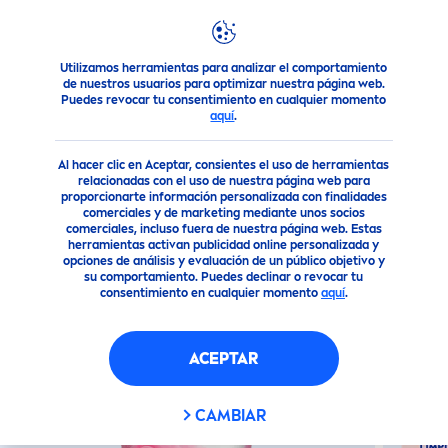
Utilizamos herramientas para analizar el comportamiento
Nuestros Productos
Cuidado Facial
Cuidado facial
Ge
de nuestros usuarios para optimizar nuestra página web.
Puedes revocar tu consentimiento en cualquier momento
aquí
.
(238)
Al hacer clic en Aceptar, consientes el uso de herramientas
GEL LIMPIADOR FACIAL 150
relacionadas con el uso de nuestra página web para
proporcionarte información personalizada con finalidades
ML CON AGUA CON ROSAS
comerciales y de marketing mediante unos socios
comerciales, incluso fuera de nuestra página web. Estas
herramientas activan publicidad online personalizada y
opciones de análisis y evaluación de un público objetivo y
su comportamiento. Puedes declinar o revocar tu
consentimiento en cualquier momento
aquí
.
ACEPTAR
CAMBIAR