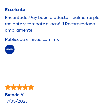
Excelente
Encantada Muy buen producto,, real
men
te piel
radiante y combate el acné!!! Reco
men
dado
amplia
men
te
Publicado el
nivea
.com.mx
Brenda V.
17/05/2023