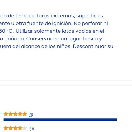
jado de temperaturas extremas, superficies
en
te u otra fuente de ignición. No perforar ni
 °C . Utilizar sola
men
te latas vacías en el
da o dañada. Conservar en un lugar fresco y
fuera del alcance de los niños. Descontinuar su
(1)
(0)