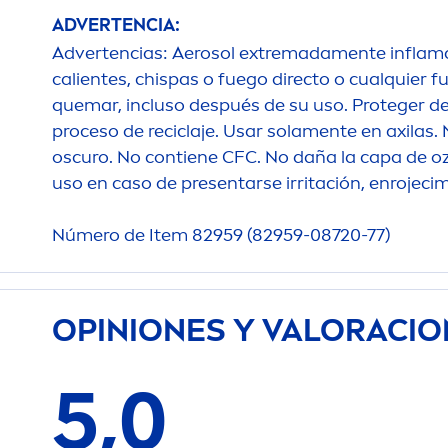
ADVERTENCIA:
Advertencias: Aerosol extremada
men
te inflam
calientes, chispas o fuego directo o cualquier fu
quemar, incluso después de su uso. Proteger de l
proceso de reciclaje. Usar sola
men
te en axilas.
oscuro. No contiene CFC. No daña la capa de oz
uso en caso de presentarse irritación, enrojeci
Número de Item 82959 (82959-08720-77)
OPINIONES Y VALORACI
5,0