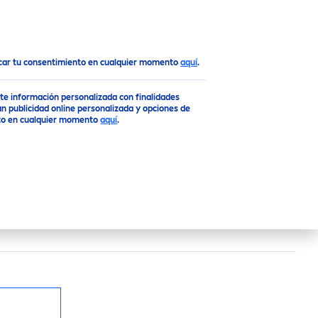
rosol Antitranspirante
Top
ocar tu consentimiento en cualquier momento
aquí
.
rte información personalizada con finalidades
n publicidad online personalizada y opciones de
ento en cualquier momento
aquí
.
TRANSPIRANTE
 que contiene iones de plata que combaten el
urante 48 horas