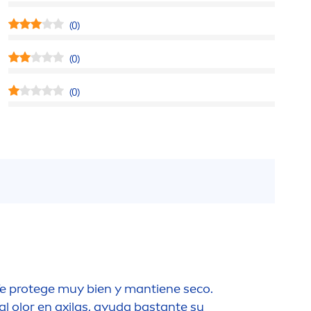
(0)
(0)
(0)
e protege muy bien y mantiene seco.
 olor en axilas, ayuda bastante su