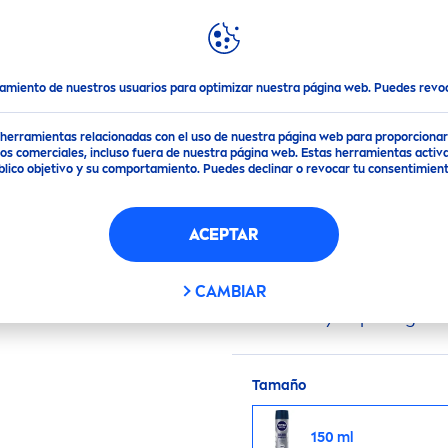
DACIONES
DESTACADOS
MUNDO
NIVEA
Desodorantes
Desodorante en Aerosol
NIVEA
Nivea
Men
Silver Ae
tamiento de nuestros usuarios para optimizar nuestra página web. Puedes rev
de herramientas relacionadas con el uso de nuestra página web para proporciona
(1)
s comerciales, incluso fuera de nuestra página web. Estas herramientas activa
público objetivo y su comportamiento. Puedes declinar o revocar tu consentimi
LVER AEROSOL ANTI
ACEPTAR
Fórmula anti-bacterial
CAMBIAR
mal olor y te protege d
Tamaño
150 ml