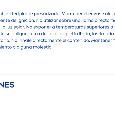
able. Recipiente presurizado. Mantener el envase ale
ente de ignición. No utilizar sobre una llama directa
m
a luz solar. No exponer a temperaturas superiores a 50
 No se aplique cerca de los ojos, piel irritada, lastima
ono. No inhale directa
men
te el contenido. Mantener 
miento o alguna molestia.
ONES