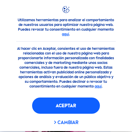
Utilizamos herramientas para analizar el comportamiento
Nuestros Productos
Cuidado Facial
Cuidado Labial
Lá
de nuestros usuarios para optimizar nuestra página web.
Puedes revocar tu consentimiento en cualquier momento
aquí
.
(33)
Al hacer clic en Aceptar, consientes el uso de herramientas
PROTECT
OR LABIAL
relacionadas con el uso de nuestra página web para
proporcionarte información personalizada con finalidades
BLACK
BERRY
SHINE
comerciales y de marketing mediante unos socios
comerciales, incluso fuera de nuestra página web. Estas
herramientas activan publicidad online personalizada y
opciones de análisis y evaluación de un público objetivo y
Vegano
su comportamiento. Puedes declinar o revocar tu
consentimiento en cualquier momento
aquí
.
ACEPTAR
CAMBIAR