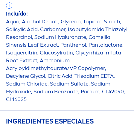
Incluído:
Aqua
, Alcohol Denat., Glycerin, Tapioca Starch,
Salicylic Acid, Carbomer, Isobutylamido Thiazolyl
Resorcinol, Sodium
Hyaluron
ate, Camellia
Sinensis Leaf Extract, Panthenol, Pantolactone,
Isoquercitrin, Glucosylrutin, Glycyrrhiza Inflata
Root Extract, Ammonium
Acryloyldimethyltaurate/VP Copolymer,
Decylene Glycol, Citric Acid, Trisodium EDTA,
Sodium Chloride, Sodium Sulfate, Sodium
Hydro
xide, Sodium Benzoate, Parfum, CI 42090,
CI 16035
INGREDIENTES ESPECIALES