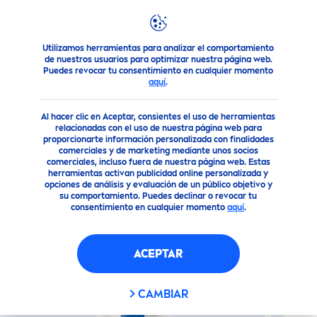
Utilizamos herramientas para analizar el comportamiento
Nuestros Productos
Cuidado Facial
Cuidado facial
LU
de nuestros usuarios para optimizar nuestra página web.
Puedes revocar tu consentimiento en cualquier momento
aquí
.
(856)
Al hacer clic en Aceptar, consientes el uso de herramientas
LUMINOUS
630® SERUM ANTI
relacionadas con el uso de nuestra página web para
proporcionarte información personalizada con finalidades
IMPERFECCIONES
comerciales y de marketing mediante unos socios
comerciales, incluso fuera de nuestra página web. Estas
herramientas activan publicidad online personalizada y
opciones de análisis y evaluación de un público objetivo y
su comportamiento. Puedes declinar o revocar tu
consentimiento en cualquier momento
aquí
.
ACEPTAR
CAMBIAR