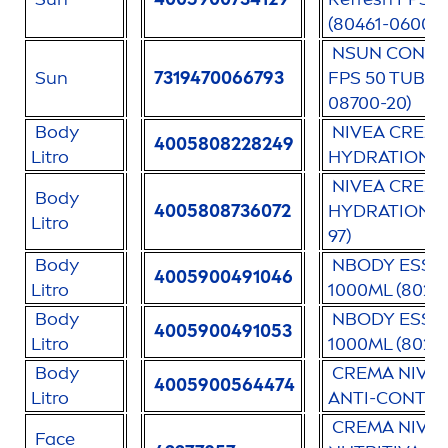
(80461-06003-
N
SUN
CONTRO
Sun
7319470066793
FPS 50 TUBO X
08700-20)
Body
NIVEA
CREMA
4005808228249
Litro
HYDRA
TION 1
NIVEA
CREMA
Body
4005808736072
HYDRA
TION 1
Litro
97)
Body
NBODY ESS 
4005900491046
Litro
1000ML (80217
Body
NBODY ESS 
4005900491053
Litro
1000ML (8028
Body
CREMA
NIVE
4005900564474
Litro
ANTI-CONT 1L
CREMA
NIVE
Face