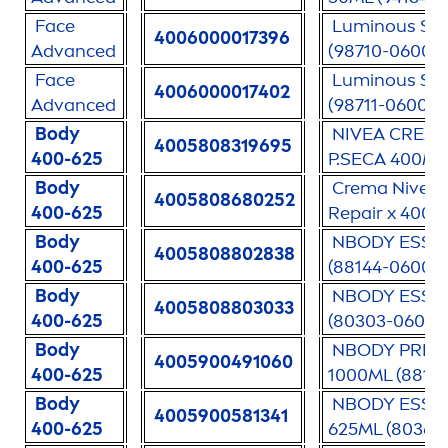
Face
Luminous
Ser
4006000017396
Advanced
(98710-06000-
Face
Luminous
Ser
4006000017402
Advanced
(98711-06000-
Body
NIVEA
CREMA 
4005808319695
400-625
P.SECA 400ML
Body
Crema
Nivea
4005808680252
400-625
Repair
x 400 m
Body
NBODY ESS 
4005808802838
400-625
(88144-06000-
Body
NBODY ESS E
4005808803033
400-625
(80303-06000
Body
NBODY PRFR 
4005900491060
400-625
1000ML (88156
Body
NBODY ESS 
4005900581341
400-625
625ML (80367