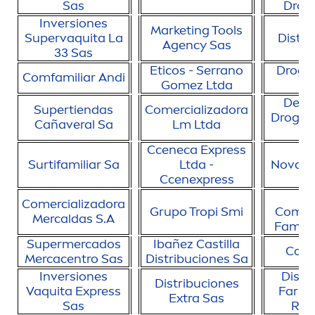
Sas
Drog
Inversiones
Marketing Tools
Supervaquita La
Distri
Agency Sas
33 Sas
Eticos - Serrano
Droga
Comfamiliar Andi
Gomez Ltda
S
Depo
Supertiendas
Comercializadora
Drogas
Cañaveral Sa
Lm Ltda
Cceneca Express
Surtifamiliar Sa
Ltda -
Novave
Ccenexpress
C
Comercializadora
Grupo Tropi Smi
Compe
Mercaldas S.A
Famili
Supermercados
Ibañez Castilla
Copi
Mercacentro Sas
Distribuciones Sa
Inversiones
Distr
Distribuciones
Vaquita Express
Farma
Extra Sas
Sas
Rom