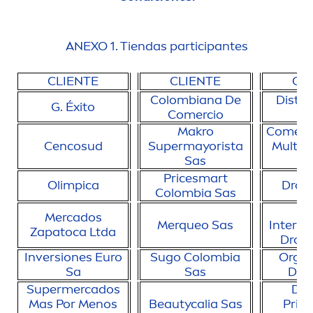
ANEXO 1. Tiendas participantes
CLIENTE
CLIENTE
CL
Colombiana De
Distri
G. Éxito
Comercio
Makro
Comerci
Cencosud
Supermayorista
Multid
Sas
Pricesmart
Olimpica
Dros
Colombia Sas
D
Mercados
Merqueo Sas
Interna
Zapatoca Ltda
Droga
Inversiones Euro
Sugo Colombia
Organ
Sa
Sas
Dro
Supermercados
Dep
Mas Por
Men
os
Beauty
calia Sas
Princ