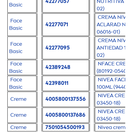
42277057
NUTRITIVA 10
Basic
02)
CREMA
NIVE
Face
42277071
ACLARAD NAT 
Basic
06016-01)
CREMA
NIVE
Face
42277095
ANTIEDAD 100
Basic
02)
Face
NFACE CREMA
42389248
Basic
(80192-05401-
Face
NIVEA
FACE
42398011
Basic
100ML (94400
NIVEA
CREM
Creme
4005800137556
03450-18)
NIVEA
CREM
Creme
4005800137686
03450-18)
Creme
7501054500193
Nivea
creme
2