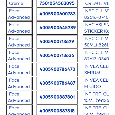
Creme
7501054503095
CREM
NIVEA
Face
NFC CLL MTR
4005900600783
Advanced
82616-07400-
Face
NFC ESLS WS
4005900645289
Advanced
STICKER (823
Face
NFC CLL MTR
4005900713629
Advanced
50ML( 82612-
Face
NFC CLL MTR
4005900713636
Advanced
82613-03400-
Face
NIVEA
CELLU
4005900786470
Advanced
SERUM
Face
NIVEA
CELLU
4005900786487
Advanced
FLUIDO
Face
NF PRF_CLL_
4005900887801
Advanced
15ML (94136-0
Face
NF PRF_CLL
4005900887818
Advanced
50ML (94134-