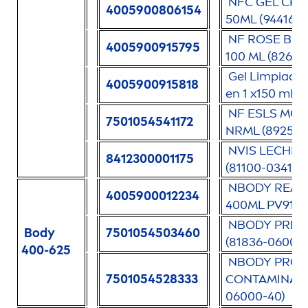
NFC GEL
CRE
4005900806154
50ML (94416-0
NF
ROSE
BI-
4005900915795
100 ML (82610
Gel Limpiado
4005900915818
en 1 x150 ml (
NF ESLS MC
7501054541172
NRML (89256-
NVIS LECHE 
8412300001175
(81100-03415-
NBODY REAFI
4005900012234
400ML PV91 (
NBODY PRFR 
Body
7501054503460
(81836-06000-
400-625
NBODY PROT.
7501054528333
CONTAMINACIO
06000-40)