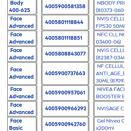
Body
NBODY PRFR 
4005900581358
400-625
(80373-06000
Face
NVIS
CELLUL
4005801118844
Advanced
FPS30 50ML (
Face
NFC CLL NGT
4005801118851
Advanced
03400-06)
Face
NVIS
CELLUL
4005808843077
Advanced
(82387-03400
NF
CELLULA
Face
4005900737663
ANTI_AGE_B
Advanced
30ML (87097-0
Face
NIVEA
FACE
4005900957061
Advanced
BOOSTER ES
Face
4005900966292
NVISAGE
CEL
Advanced
Face
Gel
Nivea
Cui
4005900942760
Basic
x200ml