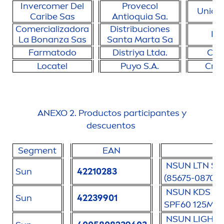
Invercomer Del
Provecol
Unidr
Caribe Sas
Antioquia Sa.
Comercializadora
Distribuciones
Pa
La Bonanza Sas
Santa Marta Sa
Farmatodo
Distriya Ltda.
Cop
Locatel
Puyo S.A.
Cruz
ANEXO 2. Productos participantes y
descuentos
Seg
men
t
EAN
P
N
SUN
LTN SN
Sun
42210283
(85675-08700-
N
SUN
KDS
P
Sun
42239901
SPF60 125ML 
N
SUN
LIGHT 