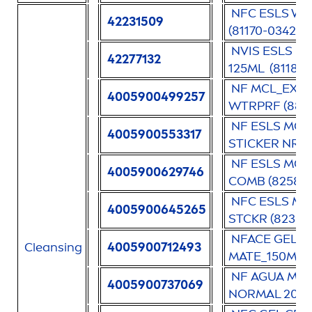
NFC ESLS W
42231509
(81170-03420-
NVIS ESLS E
42277132
125ML (81182-
NF MCL_EXP 
4005900499257
WTRPRF (8851
NF ESLS MC
4005900553317
STICKER NRML
NF ESLS MC
4005900629746
COMB (82581-
NFC ESLS MC
4005900645265
STCKR (82366
NFACE GEL A
Cleansing
4005900712493
MATE_150ML (
NF AGUA
MIC
4005900737069
NORMAL 200 M