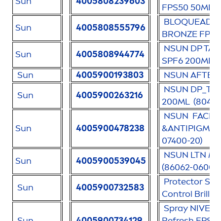
Sun
4005808239603
FPS50 50ML (8
BLOQUEADO
Sun
4005808555796
BRONZE
FPS 
N
SUN
DP TAN
Sun
4005808944774
SPF6 200ML (
Sun
4005900193803
N
SUN
AFTER
N
SUN
DP_TAN
Sun
4005900263216
200ML (80403
N
SUN
FACIA 
Sun
4005900478238
&ANTIPIG
ME
07400-20)
N
SUN
LTN MS
Sun
4005900539045
(86062-06000-
Protect
or Sol
Sun
4005900732583
Control Brillo 
Spray
NIVEA
Sun
4005900734129
Re
fresh
FPS50