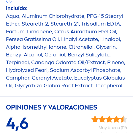
Incluído:
Aqua
, Aluminum Chloro
hydra
te, PPG-15 Stearyl
Ether, Steareth-2, Steareth-21, Trisodium EDTA,
Parfum, Limonene, Citrus Aurantium Peel Oil,
Persea Gratissima Oil, Linalyl Acetate, Linalool,
Alpha-Isomethyl Ionone, Citronellol, Glycerin,
Benzyl Alcohol, Geraniol, Benzyl Salicylate,
Terpineol, Cananga Odorata Oil/Extract, Pinene,
Hydro
lyzed
Pearl
, Sodium Ascorbyl Phosphate,
Camphor, Geranyl Acetate, Eucalyptus Globulus
Oil, Glycyrrhiza Glabra Root Extract, Tocopherol
OPINIONES Y VALORACIONES
4,6
Muy bueno (115