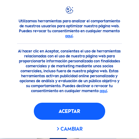
Utilizamos herramientas para analizar el comportamiento
Nuestros Productos
Cuidado Corporal
Línea de desodor
de nuestros usuarios para optimizar nuestra página web.
Puedes revocar tu consentimiento en cualquier momento
aquí
.
(115)
Al hacer clic en Aceptar, consientes el uso de herramientas
ANTITRANSPIRANTE TONO
relacionadas con el uso de nuestra página web para
proporcionarte información personalizada con finalidades
NATURAL
CLASSIC TOUCH
comerciales y de marketing mediante unos socios
(50ML)
comerciales, incluso fuera de nuestra página web. Estas
herramientas activan publicidad online personalizada y
opciones de análisis y evaluación de un público objetivo y
su comportamiento. Puedes declinar o revocar tu
Nuevo
consentimiento en cualquier momento
aquí
.
ACEPTAR
CAMBIAR