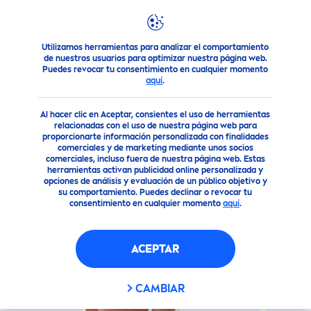
Utilizamos herramientas para analizar el comportamiento
Nuestros Productos
Cuidado Corporal
Línea de desodor
de nuestros usuarios para optimizar nuestra página web.
Puedes revocar tu consentimiento en cualquier momento
aquí
.
(22)
Al hacer clic en Aceptar, consientes el uso de herramientas
TONO
NATURAL
CLINICAL
relacionadas con el uso de nuestra página web para
proporcionarte información personalizada con finalidades
ROLL-ON ANTITRANSPIRANT
comerciales y de marketing mediante unos socios
comerciales, incluso fuera de nuestra página web. Estas
herramientas activan publicidad online personalizada y
opciones de análisis y evaluación de un público objetivo y
su comportamiento. Puedes declinar o revocar tu
consentimiento en cualquier momento
aquí
.
ACEPTAR
CAMBIAR