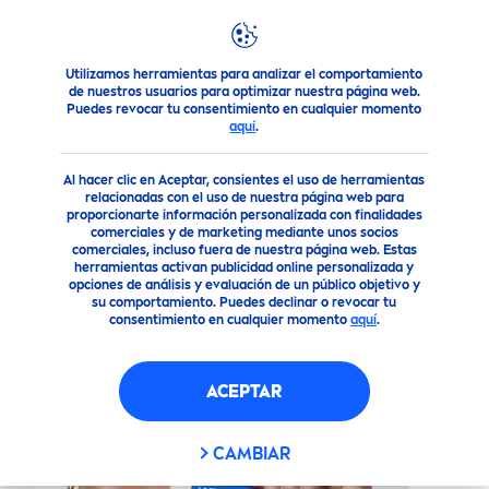
Utilizamos herramientas para analizar el comportamiento
Nuestros Productos
Cuidado Facial
Cuidado Labial
Lá
de nuestros usuarios para optimizar nuestra página web.
Puedes revocar tu consentimiento en cualquier momento
aquí
.
(196)
Al hacer clic en Aceptar, consientes el uso de herramientas
PROTECT
OR LABIAL
ORIGINAL
relacionadas con el uso de nuestra página web para
proporcionarte información personalizada con finalidades
CARE
comerciales y de marketing mediante unos socios
comerciales, incluso fuera de nuestra página web. Estas
herramientas activan publicidad online personalizada y
opciones de análisis y evaluación de un público objetivo y
su comportamiento. Puedes declinar o revocar tu
consentimiento en cualquier momento
aquí
.
ACEPTAR
CAMBIAR