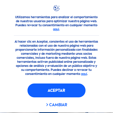
Utilizamos herramientas para analizar el comportamiento
Nuestros Productos
Cuidado Corporal
Cuidado Corporal
de nuestros usuarios para optimizar nuestra página web.
Puedes revocar tu consentimiento en cualquier momento
aquí
.
(0)
Al hacer clic en Aceptar, consientes el uso de herramientas
NIVEA
BODY REGENERACIÓN
relacionadas con el uso de nuestra página web para
proporcionarte información personalizada con finalidades
INTENSIVA TARRO (400ML)
comerciales y de marketing mediante unos socios
comerciales, incluso fuera de nuestra página web. Estas
herramientas activan publicidad online personalizada y
opciones de análisis y evaluación de un público objetivo y
Vegano
su comportamiento. Puedes declinar o revocar tu
consentimiento en cualquier momento
aquí
.
ACEPTAR
CAMBIAR