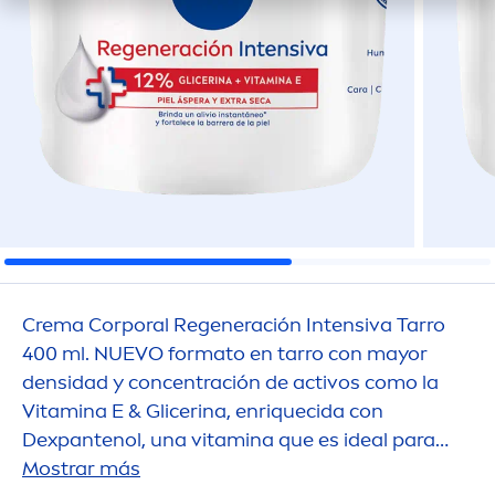
Crema Corporal Regeneración Intensiva Tarro
400 ml. NUEVO formato en tarro con mayor
densidad y concentración de activos como la
Vitamin
a E & Glicerina, enriquecida con
Dexpantenol, una
vitamin
a que es ideal para
pieles ásperas y extra secas que además brinda
Mostrar más