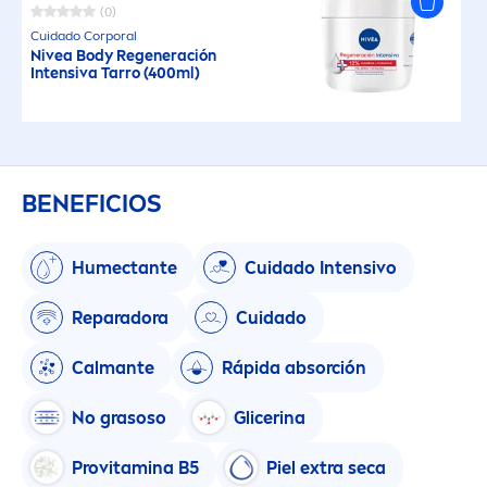
(0)
Cuidado Corporal
Nivea
Body Regeneración
Intensiva Tarro (400ml)
BENEFICIOS
Humectante
Cuidado Intensivo
Reparadora
Cuidado
Calmante
Rápida absorción
No grasoso
Glicerina
Pro
vitamin
a B5
Piel extra seca