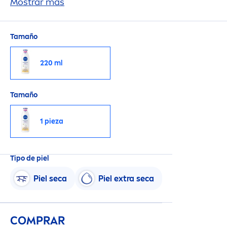
rápida absorción humecta profunda
Mostrar más
men
te tu
piel por 48 horas. Filtro solar FPS 15.
Tamaño
220 ml
Tamaño
1 pieza
Tipo de piel
Piel seca
Piel extra seca
COMPRAR