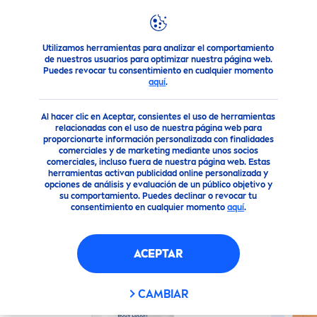
Utilizamos herramientas para analizar el comportamiento
Nuestros Productos
Cuidado Corporal
Cuidado Corporal
de nuestros usuarios para optimizar nuestra página web.
Puedes revocar tu consentimiento en cualquier momento
aquí
.
(0)
Al hacer clic en Aceptar, consientes el uso de herramientas
CREMA CORPORAL
relacionadas con el uso de nuestra página web para
proporcionarte información personalizada con finalidades
PROTECCIÓN SOLAR FPS 15+
comerciales y de marketing mediante unos socios
(220ML)
comerciales, incluso fuera de nuestra página web. Estas
herramientas activan publicidad online personalizada y
opciones de análisis y evaluación de un público objetivo y
su comportamiento. Puedes declinar o revocar tu
Vegano
consentimiento en cualquier momento
aquí
.
ACEPTAR
CAMBIAR