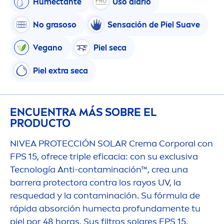
Humectante
Uso diario
No grasoso
Sensación de Piel Suave
Vegano
Piel seca
Piel extra seca
ENCUENTRA MÁS SOBRE EL
PRODUCTO
NIVEA
PROTECCIÓN SOLAR Crema Corporal con
FPS 15, ofrece triple eficacia: con su exclusiva
Tecnología Anti-contaminación™, crea una
barrera
protect
ora contra los rayos UV, la
resquedad y la contaminación. Su fórmula de
rápida absorción humecta profunda
men
te tu
piel por 48 horas. Sus filtros solares FPS 15,