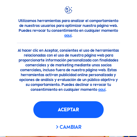
Utilizamos herramientas para analizar el comportamiento
Nuestros Productos
Solar
Disfruta del Sol ¡Nosotros te 
de nuestros usuarios para optimizar nuestra página web.
Puedes revocar tu consentimiento en cualquier momento
aquí
.
(7)
Al hacer clic en Aceptar, consientes el uso de herramientas
NIVEA
SUN
PROTECT
OR
relacionadas con el uso de nuestra página web para
proporcionarte información personalizada con finalidades
SOLAR PIEL SENSIBLE FPS60+
comerciales y de marketing mediante unos socios
comerciales, incluso fuera de nuestra página web. Estas
herramientas activan publicidad online personalizada y
opciones de análisis y evaluación de un público objetivo y
su comportamiento. Puedes declinar o revocar tu
consentimiento en cualquier momento
aquí
.
ACEPTAR
CAMBIAR