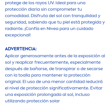
protege de los rayos UV. Ideal para una
protección diaria sin comprometer tu
comodidad. Disfruta del sol con tranquilidad y
seguridad, sabiendo que tu piel está protegida y
radiante. ¡Confía en
Nivea
para un cuidado
excepcional!
ADVERTENCIA:
Aplicar generosa
men
te antes de la exposición al
sol y reaplicar frecuente
men
te, especial
men
te
después de bañarse, de transpirar o de secarse
con la toalla para mantener la protección
original
. El uso de una
men
or cantidad reducirá
el nivel de protección significativa
men
te. Evitar
una exposición prolongada al sol, incluso
utilizando protección solar