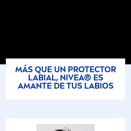
MÁS QUE UN
PROTECT
OR
LABIAL,
NIVEA
® ES
AMANTE DE TUS LABIOS