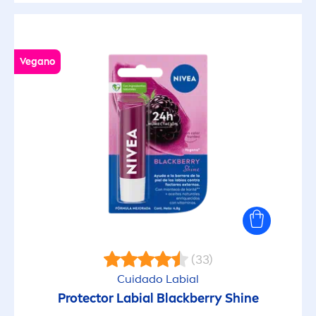
Vegano
(33)
Cuidado Labial
Protect
or Labial
Black
berry
Shine