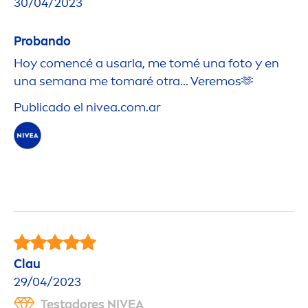
30/04/2023
Probando
Hoy co
men
cé a usarla, me tomé una foto y en
una semana me tomaré otra... Veremos🫶
Publicado el
nivea
.com.ar
Clau
29/04/2023
Testadores
NIVEA