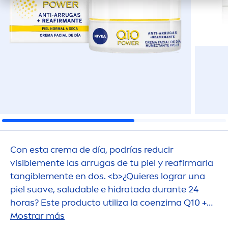
Con esta crema de día, podrías reducir
visible
men
te las arrugas de tu piel y reafirmarla
tangible
men
te en dos. <b>¿Quieres lograr una
piel suave, saludable e hidratada durante 24
horas? Este producto utiliza la coenzima Q10 +
creatina para lograrlo.</b>
Mostrar más