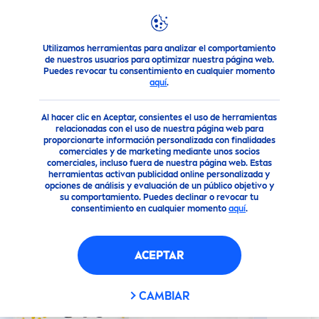
Utilizamos herramientas para analizar el comportamiento
Nuestros Productos
Cuidado Facial
Cuidado facial
da
de nuestros usuarios para optimizar nuestra página web.
Puedes revocar tu consentimiento en cualquier momento
aquí
.
(4)
Al hacer clic en Aceptar, consientes el uso de herramientas
NIVEA
Q10 POWER CREMA DE
relacionadas con el uso de nuestra página web para
proporcionarte información personalizada con finalidades
DÍA
comerciales y de marketing mediante unos socios
comerciales, incluso fuera de nuestra página web. Estas
herramientas activan publicidad online personalizada y
opciones de análisis y evaluación de un público objetivo y
su comportamiento. Puedes declinar o revocar tu
consentimiento en cualquier momento
aquí
.
ACEPTAR
CAMBIAR