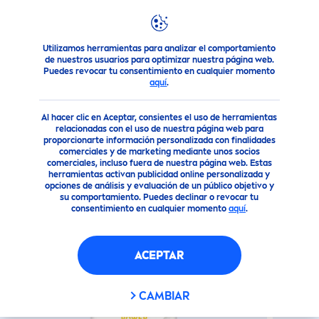
Utilizamos herramientas para analizar el comportamiento
Nuestros Productos
Cuidado Facial
Contorno de Ojos
de nuestros usuarios para optimizar nuestra página web.
Puedes revocar tu consentimiento en cualquier momento
aquí
.
(0)
Al hacer clic en Aceptar, consientes el uso de herramientas
Q10 POWER CREMA
relacionadas con el uso de nuestra página web para
proporcionarte información personalizada con finalidades
ANTIARRUGAS CONTORNO DE
comerciales y de marketing mediante unos socios
OJOS
comerciales, incluso fuera de nuestra página web. Estas
herramientas activan publicidad online personalizada y
opciones de análisis y evaluación de un público objetivo y
su comportamiento. Puedes declinar o revocar tu
consentimiento en cualquier momento
aquí
.
ACEPTAR
CAMBIAR