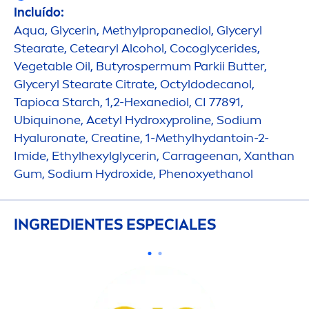
Incluído:
Aqua
, Glycerin, Methylpropanediol, Glyceryl
Stearate, Cetearyl Alcohol, Cocoglycerides,
Vegetable Oil, Butyrospermum Parkii
Butter
,
Glyceryl Stearate Citrate, Octyldodecanol,
Tapioca Starch, 1,2-Hexanediol, CI 77891,
Ubiquinone, Acetyl
Hydro
xyproline, Sodium
Hyaluron
ate, Creatine, 1-Methylhydantoin-2-
Imide, Ethylhexylglycerin, Carrageenan, Xanthan
Gum, Sodium
Hydro
xide, Phenoxyethanol
INGREDIENTES ESPECIALES