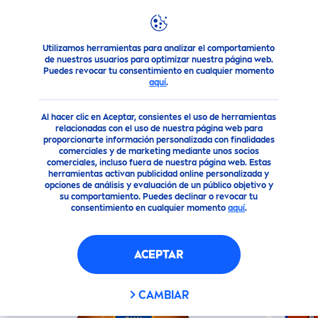
Utilizamos herramientas para analizar el comportamiento
Nuestros Productos
Solar
Disfruta del Sol ¡Nosotros te 
de nuestros usuarios para optimizar nuestra página web.
Puedes revocar tu consentimiento en cualquier momento
aquí
.
(0)
Al hacer clic en Aceptar, consientes el uso de herramientas
NIEVA
SUN
BRONCEADOR EN
relacionadas con el uso de nuestra página web para
proporcionarte información personalizada con finalidades
SPRAY FPS6
comerciales y de marketing mediante unos socios
comerciales, incluso fuera de nuestra página web. Estas
herramientas activan publicidad online personalizada y
opciones de análisis y evaluación de un público objetivo y
su comportamiento. Puedes declinar o revocar tu
consentimiento en cualquier momento
aquí
.
ACEPTAR
CAMBIAR