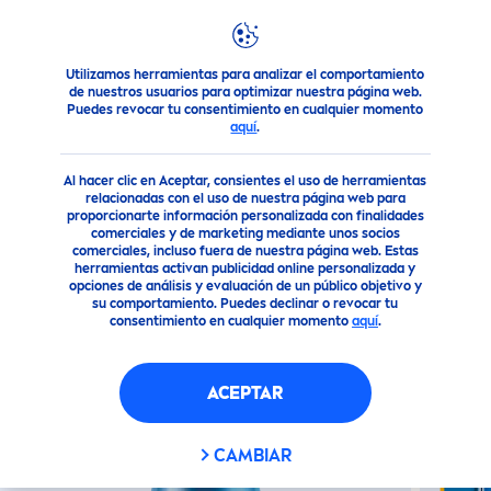
Utilizamos herramientas para analizar el comportamiento
Nuestros Productos
Solar
Disfruta del Sol ¡Nosotros te 
de nuestros usuarios para optimizar nuestra página web.
Puedes revocar tu consentimiento en cualquier momento
aquí
.
(0)
Al hacer clic en Aceptar, consientes el uso de herramientas
PROTECT
OR SOLAR EN SPRAY
relacionadas con el uso de nuestra página web para
proporcionarte información personalizada con finalidades
(FPS 50) 200 ML
comerciales y de marketing mediante unos socios
comerciales, incluso fuera de nuestra página web. Estas
herramientas activan publicidad online personalizada y
opciones de análisis y evaluación de un público objetivo y
Material
su comportamiento. Puedes declinar o revocar tu
reciclado
consentimiento en cualquier momento
aquí
.
ACEPTAR
CAMBIAR