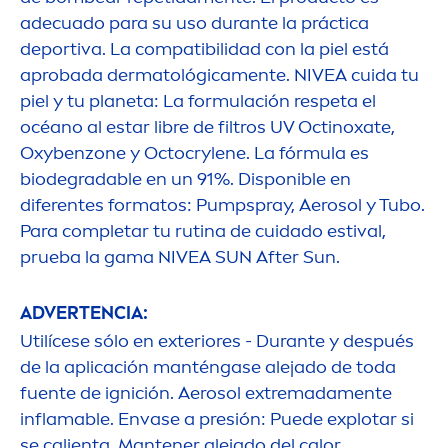
adecuado para su uso durante la práctica
deportiva. La compatibilidad con la piel está
aprobada dermatológica
men
te.
NIVEA
cuida tu
piel y tu planeta: La formulación respeta el
océano al estar libre de filtros UV Octinoxate,
Oxybenzone y Octocrylene. La fórmula es
biodegradable en un 91%. Disponible en
diferentes formatos: Pumpspray, Aerosol y Tubo.
Para completar tu rutina de cuidado estival,
prueba la gama
NIVEA
SUN
After
Sun
.
ADVERTENCIA:
Utilícese sólo en exteriores - Durante y después
de la aplicación manténgase alejado de toda
fuente de ignición. Aerosol extremada
men
te
inflamable. Envase a presión: Puede explotar si
se calienta. Mantener alejado del calor,