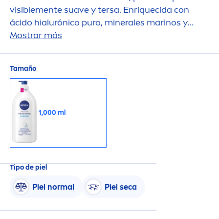
visible
men
te suave y tersa. Enriquecida con
ácido hialurónico puro, minerales marinos y
sérum nutritivo profundo.
Mostrar más
Tamaño
1,000 ml
Tipo de piel
Piel normal
Piel seca