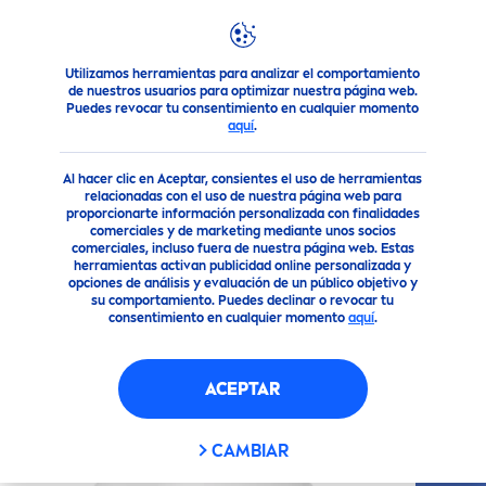
Utilizamos herramientas para analizar el comportamiento
Nuestros Productos
Cuidado Corporal
Cuidado Corporal
de nuestros usuarios para optimizar nuestra página web.
Puedes revocar tu consentimiento en cualquier momento
aquí
.
(36)
Al hacer clic en Aceptar, consientes el uso de herramientas
CREMA CORPORAL
relacionadas con el uso de nuestra página web para
proporcionarte información personalizada con finalidades
HIDRATACIÓN EXPRESS
comerciales y de marketing mediante unos socios
(1000ML)
comerciales, incluso fuera de nuestra página web. Estas
herramientas activan publicidad online personalizada y
opciones de análisis y evaluación de un público objetivo y
su comportamiento. Puedes declinar o revocar tu
consentimiento en cualquier momento
aquí
.
ACEPTAR
CAMBIAR