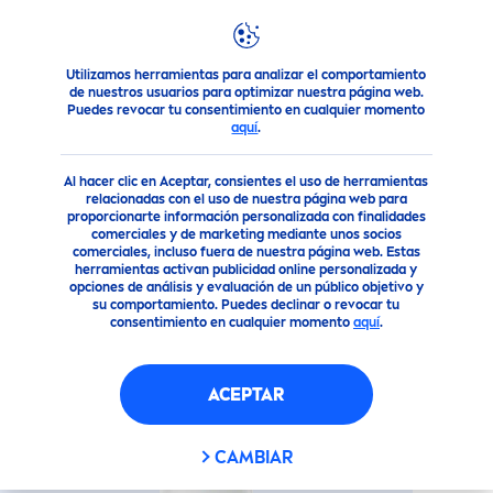
Utilizamos herramientas para analizar el comportamiento
Nuestros Productos
Cuidado Corporal
Línea de desodor
de nuestros usuarios para optimizar nuestra página web.
Puedes revocar tu consentimiento en cualquier momento
aquí
.
(42)
Al hacer clic en Aceptar, consientes el uso de herramientas
DESODORANTE ACLARADO
relacionadas con el uso de nuestra página web para
proporcionarte información personalizada con finalidades
NATURAL
CLASSIC TOUCH
comerciales y de marketing mediante unos socios
AEROSOL
comerciales, incluso fuera de nuestra página web. Estas
herramientas activan publicidad online personalizada y
opciones de análisis y evaluación de un público objetivo y
su comportamiento. Puedes declinar o revocar tu
consentimiento en cualquier momento
aquí
.
ACEPTAR
CAMBIAR