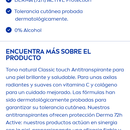
Tolerancia cutánea probada
dermatológica
men
te.
0% Alcohol
ENCUENTRA MÁS SOBRE EL
PRODUCTO
Tono
natural
Classic touch Antitranspirante para
una piel brillante y saludable. Para unas axilas
radiantes y suaves con
vitamin
a C y colágeno
para un cuidado mejorado. Las fórmulas han
sido dermatológica
men
te probadas para
garantizar su tolerancia cutánea. Nuestros
antitranspirantes ofrecen protección Derma 72h
Active
: nuestros productos actúan en sinergia
con la piel, proporcionando una eficacia fiable y