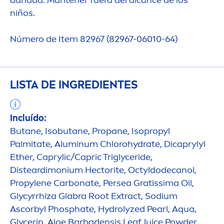
niños.
Número de Item 82967 (82967-06010-64)
LISTA DE INGREDIENTES
Incluído:
Butane, Isobutane, Propane, Isopropyl
Palmitate, Aluminum Chloro
hydra
te, Dicaprylyl
Ether, Caprylic/Capric Triglyceride,
Disteardimonium Hectorite, Octyldodecanol,
Propylene Carbonate, Persea Gratissima Oil,
Glycyrrhiza Glabra Root Extract, Sodium
Ascorbyl Phosphate,
Hydro
lyzed
Pearl
,
Aqua
,
Glycerin, Aloe Barbadensis Leaf Juice Powder,