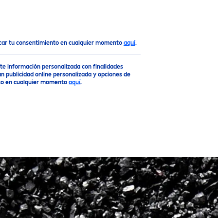
ocar tu consentimiento en cualquier momento
aquí
.
rte información personalizada con finalidades
n publicidad online personalizada y opciones de
ento en cualquier momento
aquí
.