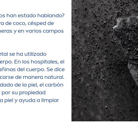
dos han estado hablando?
a de coco, césped de
aneras y en varios campos
tal se ha utilizado
rpo. En los hospitales, el
ñinas del cuerpo. Se dice
xicarse de manera
natural
.
ado de la piel, el carbón
s por su propiedad
a piel y ayuda a limpiar