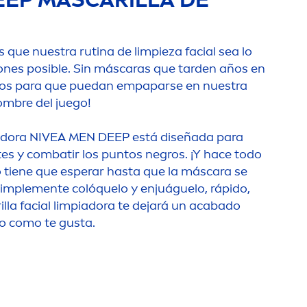
ue nuestra rutina de limpieza facial sea lo
iones posible. Sin máscaras que tarden años en
ctos para que puedan empaparse en nuestra
 nombre del juego!
iadora
NIVEA
MEN
DEEP
está diseñada para
tes y combatir los puntos negros. ¡Y hace todo
 tiene que esperar hasta que la máscara se
Simple
men
te colóquelo y enjuáguelo, rápido,
rilla facial limpiadora te dejará un acabado
to como te gusta.