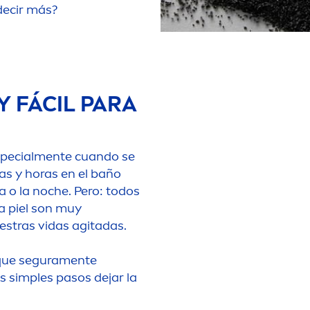
ecir más?
Y FÁCIL PARA
pecial
men
te cuando se
as y horas en el baño
a o la noche. Pero: todos
la piel son muy
stras vidas agitadas.
 que segura
men
te
 simples pasos dejar la