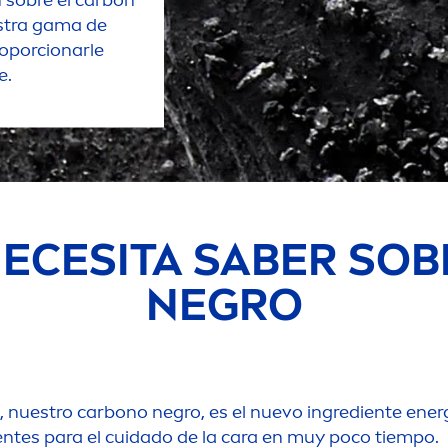
stra gama de
oporcionarle
e.
ECESITA SABER SO
NEGRO
l, nuestro carbono negro, es el nuevo ingrediente en
dientes para el cuidado de la cara en muy poco tiempo.