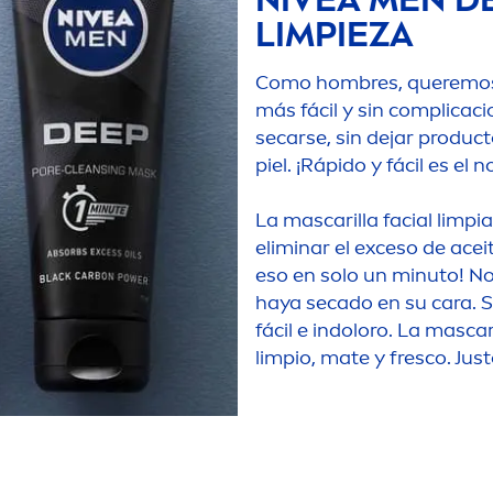
LIMPIEZA
Como hombres, queremos q
más fácil y sin complicac
secarse, sin dejar produ
piel. ¡Rápido y fácil es el
La mascarilla facial limp
eliminar el exceso de acei
eso en solo un minuto! No
haya secado en su cara. 
fácil e indoloro. La masca
limpio, mate y fresco. Jus