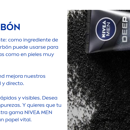
RBÓN
nte: como ingrediente de
 carbón puede usarse para
asas como en pieles muy
nd mejora nuestros
 y directo.
ápidos y visibles. Desea
m
pure
zas. Y quieres que tu
uestra gama
NIVEA
MEN
un papel
vital
.