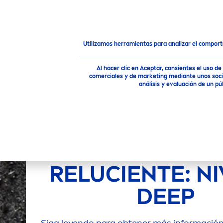
PRODUCTOS
RECO
MEN
Consejo
NIVEA
MEN
¿Cuáles beneficios tiene el ca
Utilizamos herramientas para analizar el compor
Al hacer clic en Aceptar, consientes el uso 
comerciales y de marketing mediante unos socio
análisis y evaluación de un 
CARBÓN
NATU
PARA UNA PI
MASCULIN
RELUCIENTE:
NI
DEEP
Siga leyendo para obtener más información