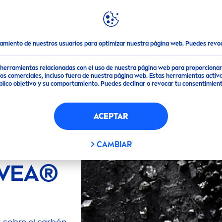
DACIONES
DESTACADOS
MUNDO
NIVEA
rbón para la salud del hombre?
tamiento de nuestros usuarios para optimizar nuestra página web. Puedes rev
de herramientas relacionadas con el uso de nuestra página web para proporciona
s comerciales, incluso fuera de nuestra página web. Estas herramientas activa
público objetivo y su comportamiento. Puedes declinar o revocar tu consentimi
RAL
ACEPTAR
EL
A
CAMBIAR
VEA
®
 sobre el carbón