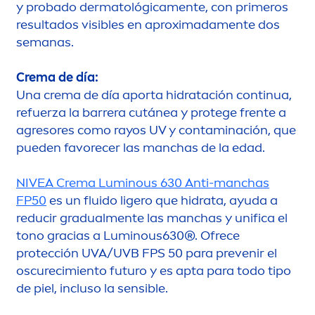
y probado dermatológica
men
te, con primeros
resultados visibles en aproximada
men
te dos
semanas.
Crema de día:
Una crema de día aporta hidratación continua,
refuerza la barrera cutánea y protege frente a
agresores como rayos UV y contaminación, que
pueden favorecer las manchas de la edad.
NIVEA
Crema
Luminous
630 Anti-manchas
FP50
es un fluido ligero que hidrata, ayuda a
reducir gradual
men
te las manchas y unifica el
tono gracias a
Luminous
630®. Ofrece
protección UVA/UVB FPS 50 para prevenir el
oscurecimiento futuro y es apta para todo tipo
de piel, incluso la sensible.