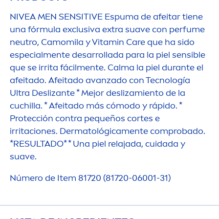
NIVEA
MEN
SENSITIVE
Espuma de afeitar tiene
una fórmula exclusiva extra suave con perfume
neutro, Camomila y
Vitamin
Care
que ha sido
especial
men
te desarrollada para la piel sensible
que se irrita fácil
men
te. Calma la piel durante el
afeitado. Afeitado avanzado con Tecnología
Ultra Deslizante * Mejor deslizamiento de la
cuchilla. * Afeitado más cómodo y rápido. *
Protección contra pequeños cortes e
irritaciones. Dermatológica
men
te comprobado.
*RESULTADO* * Una piel relajada, cuidada y
suave.
Número de Item 81720 (81720-06001-31)