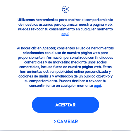
Utilizamos herramientas para analizar el comportamiento
Nuestros Productos
Lo que todo Hombre necesita
Afeit
de nuestros usuarios para optimizar nuestra página web.
Puedes revocar tu consentimiento en cualquier momento
aquí
.
(5)
Al hacer clic en Aceptar, consientes el uso de herramientas
NIVEA
MEN
SENSITIVE
relacionadas con el uso de nuestra página web para
proporcionarte información personalizada con finalidades
ESPUMA DE AFEITAR
comerciales y de marketing mediante unos socios
comerciales, incluso fuera de nuestra página web. Estas
herramientas activan publicidad online personalizada y
opciones de análisis y evaluación de un público objetivo y
su comportamiento. Puedes declinar o revocar tu
consentimiento en cualquier momento
aquí
.
ACEPTAR
CAMBIAR