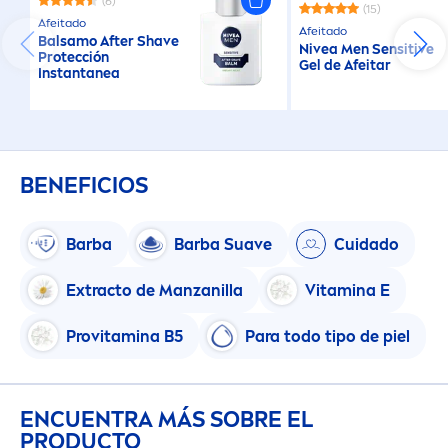
(6)
(15)
Afeitado
Afeitado
Balsamo After Shave
Nivea
Men
Sensitive
Protección
Gel de Afeitar
Instantanea
BENEFICIOS
Barba
Barba Suave
Cuidado
Extracto de Manzanilla
Vitamin
a E
Pro
vitamin
a B5
Para todo tipo de piel
ENCUENTRA MÁS SOBRE EL
PRODUCTO