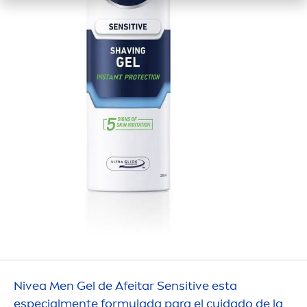
Nivea
Men
Gel de Afeitar
Sensitive
esta
especial
men
te formulada para el cuidado de la