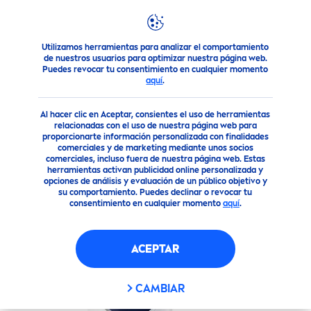
Utilizamos herramientas para analizar el comportamiento
Nuestros Productos
Lo que todo Hombre necesita
Afeit
de nuestros usuarios para optimizar nuestra página web.
Puedes revocar tu consentimiento en cualquier momento
aquí
.
(15)
Al hacer clic en Aceptar, consientes el uso de herramientas
NIVEA
MEN
SENSITIVE
GEL DE
relacionadas con el uso de nuestra página web para
proporcionarte información personalizada con finalidades
AFEITAR
comerciales y de marketing mediante unos socios
comerciales, incluso fuera de nuestra página web. Estas
herramientas activan publicidad online personalizada y
opciones de análisis y evaluación de un público objetivo y
su comportamiento. Puedes declinar o revocar tu
consentimiento en cualquier momento
aquí
.
ACEPTAR
CAMBIAR