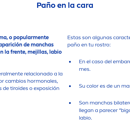
Paño en la cara
ma, o popular
men
te
Estas son algunas caracte
a aparición de manchas
paño en tu rostro:
 la frente, mejillas, labio
En el caso del embar
mes.
ral
men
te relacionado a la
por cambios hormonales,
Su
color
es de un ma
de tiroides o exposición
Son manchas bilatera
llegan a parecer “big
labio.