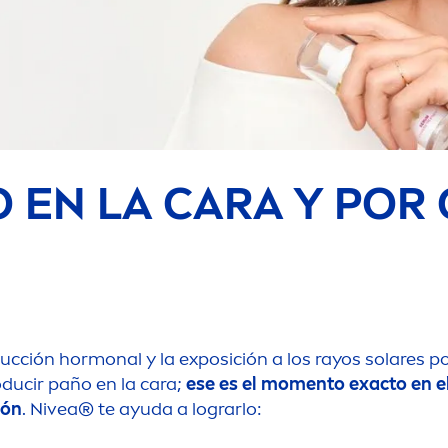
O EN LA CARA Y POR
ducción hormonal y la exposición a los rayos solares p
ducir paño en la cara;
ese es el mo
men
to exacto en e
ión
.
Nivea
® te ayuda a lograrlo: