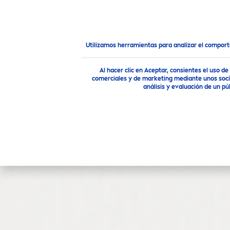
PRODUCTOS
RECO
MEN
Consejo
¿Qué es paño en la cara o melasma?
Utilizamos herramientas para analizar el compor
Al hacer clic en Aceptar, consientes el uso 
comerciales y de marketing mediante unos socio
análisis y evaluación de un 