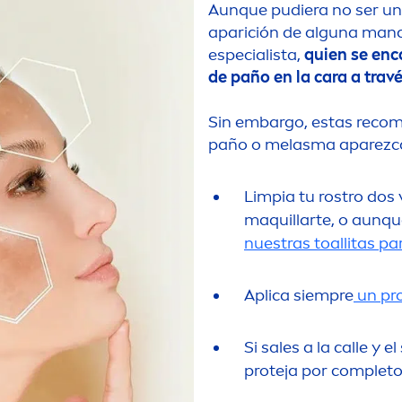
Aunque pudiera no ser una
aparición de alguna man
especialista,
quien se enc
de paño en la cara a trav
Sin embargo, estas reco
m
paño o melasma aparezca 
Limpia tu rostro dos
maquillarte, o aunque
nuestras toallitas pa
Aplica siempre
un
pr
Si sales a la calle y
proteja por completo 