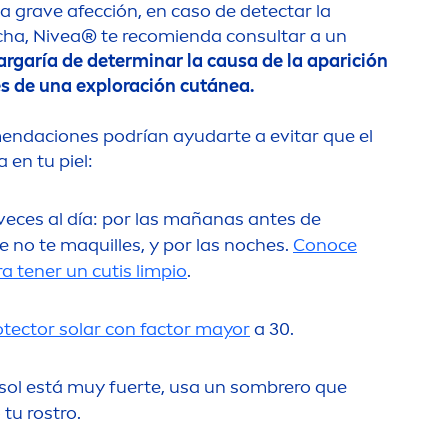
 grave afección, en caso de detectar la
cha,
Nivea
® te recomienda consultar a un
argaría de determinar la causa de la aparición
és de una exploración cutánea.
en
daciones podrían ayudarte a evitar que el
en tu piel:
 veces al día: por las mañanas antes de
 no te maquilles, y por las noches.
Conoce
ra tener un cutis limpio
.
otect
or solar con factor mayor
a 30.
 el sol está muy fuerte, usa un sombrero que
tu rostro.