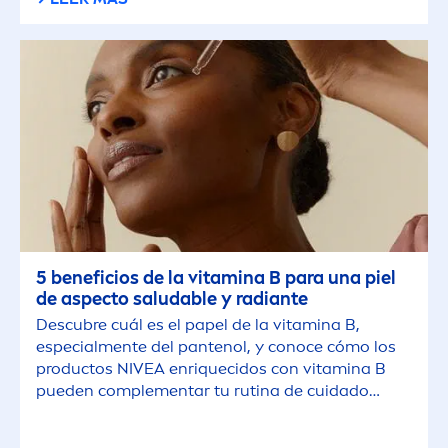
5 beneficios de la
vitamin
a B para una piel
de aspecto saludable y radiante
Descubre cuál es el papel de la
vitamin
a B,
especial
men
te del pantenol, y conoce cómo los
productos
NIVEA
enriquecidos con
vitamin
a B
pueden comple
men
tar tu rutina de cuidado
facial.