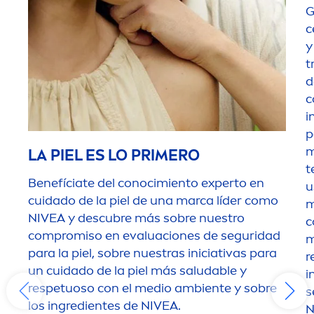
G
c
y
t
d
c
i
p
m
LA PIEL ES LO PRIMERO
t
Benefíciate del conocimiento experto en
u
cuidado de la piel de una marca líder como
m
NIVEA
y descubre más sobre nuestro
c
compromiso en evaluaciones de seguridad
m
para la piel, sobre nuestras iniciativas para
r
un cuidado de la piel más saludable y
i
respetuoso con el medio ambiente y sobre
s
los ingredientes de
NIVEA
.
N