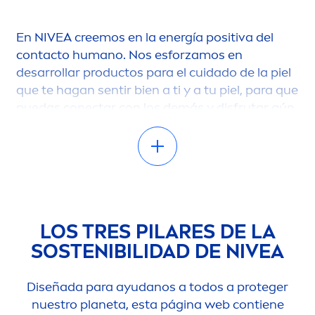
En
NIVEA
creemos en la energía positiva del
contacto humano. Nos esforzamos en
desarrollar productos para el cuidado de la piel
que te hagan sentir bien a ti y a tu piel, para que
puedas conectar con los demás y disfrutar aún
más de la vida. Entendemos la piel de forma
holística, estudiando cómo se conecta con
nuestro entorno, y el impacto que tienen en ella
nuestra ali
men
tación y nuestras emociones.
Nuestra filosofía es crear productos para el
cuidado de la piel que ayunden a mejorar su
LOS TRES PILARES DE LA
función
natural
, para que puedas disfrutar de
SOSTENIBILIDAD DE
NIVEA
una piel saludable y bonita.
Estamos comprometidos con producir un
Diseñada para ayudanos a todos a proteger
impacto positivo en el mundo. Nos hemos
nuestro planeta, esta página web contiene
establecido objetivos ambiciosos