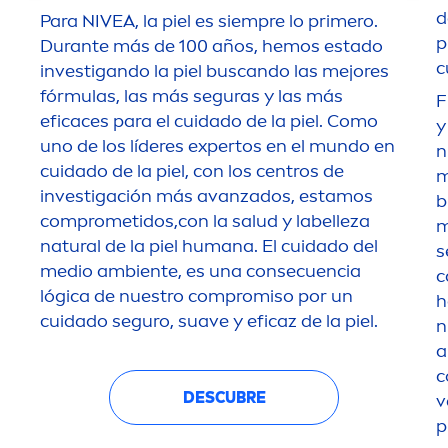
d
Para
NIVEA
, la piel es siempre lo primero.
p
Durante más de 100 años, hemos estado
c
investigando la piel buscando las mejores
fórmulas, las más seguras y las más
F
eficaces para el cuidado de la piel. Como
y
uno de los líderes expertos en el mundo en
n
cuidado de la piel, con los centros de
m
investigación más avanzados, estamos
b
comprometidos,con la salud y labelleza
m
natural
de la piel humana. El cuidado del
s
medio ambiente, es una consecuencia
c
lógica de nuestro compromiso por un
h
cuidado seguro, suave y eficaz de la piel.
n
a
c
DESCUBRE
v
p