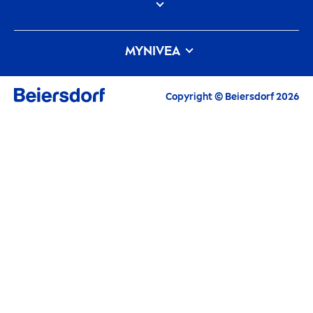
Descubre la Historia de tu marca de confianza
MY
NIVEA
Trabajar en Beiersdorf
Las últimas novedades, consejos para cuidarte,
Cómo cuida
NIVEA
el planeta
Contacto
inspiración y ofertas
Copyright © Beiersdorf 2026
Correo electrónico
SIGUIENTE