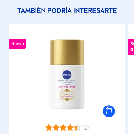
TAMBIÉN PODRÍA INTERESARTE
Nuevo
S
d
(2)