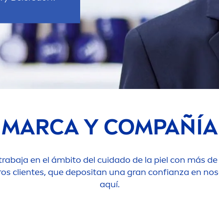
MARCA Y COMPAÑÍA
trabaja en el ámbito del cuidado de la piel con más d
ros clientes, que depositan una gran confianza en n
aquí.