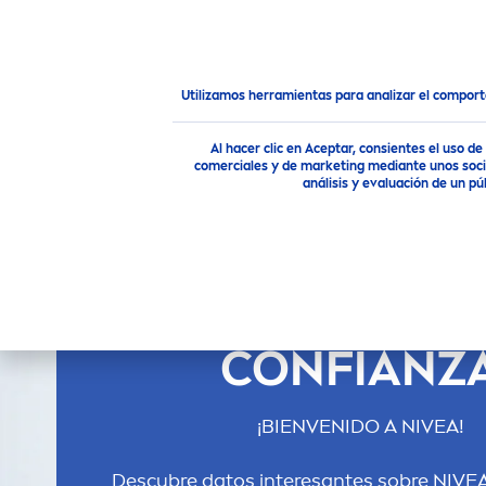
PRODUCTOS
RECO
MEN
NIVEA
una marca de confianza
Utilizamos herramientas para analizar el compor
Al hacer clic en Aceptar, consientes el uso 
comerciales y de marketing mediante unos socio
análisis y evaluación de un 
NIVEA
UNA MAR
CONFIANZ
¡BIENVENIDO A
NIVEA
!
Descubre datos interesantes sobre
NIVE