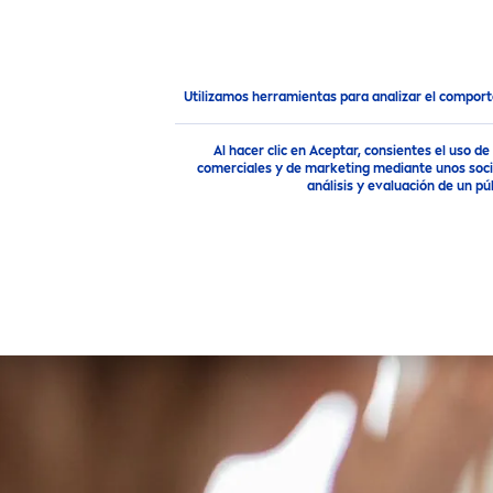
PRODUCTOS
RECO
MEN
Consejo
¿Por qué hacer una rutina
skin
care
?
Utilizamos herramientas para analizar el compor
Al hacer clic en Aceptar, consientes el uso 
comerciales y de marketing mediante unos socio
análisis y evaluación de un 