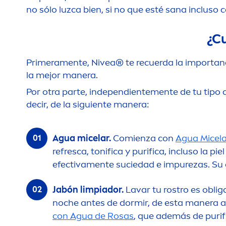
no sólo luzca bien, si no que esté sana incluso 
¿Cu
Primera
men
te,
Nivea
® te recuerda la importan
la mejor manera.
Por otra parte, independiente
men
te de tu tipo
decir, de la siguiente manera:
Agua micelar.
Comienza con
Agua Micel
refresca, tonifica y purifica, incluso la 
efectiva
men
te suciedad e im
pure
zas. Su
Jabón limpiador.
Lavar tu rostro es oblig
noche antes de dormir, de esta manera a
con Agua de Rosas
, que además de purifi