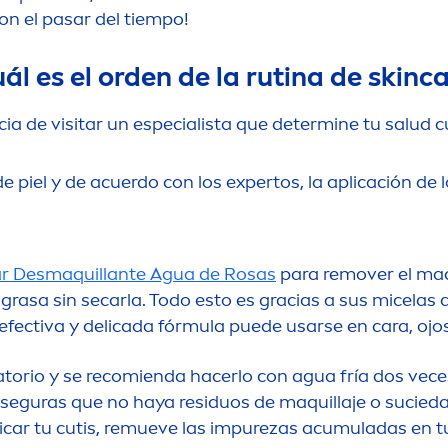
con el pasar del tiempo!
ál es el orden de la rutina de
skin
ca
cia de visitar un especialista que determine tu salu
 de piel y de acuerdo con los expertos, la aplicación de
ar Desmaquillante Agua de Rosas
para remover el maqu
piel grasa sin secarla. Todo esto es gracias a sus mic
 efectiva y delicada fórmula puede usarse en cara, ojos
atorio y se recomienda hacerlo con agua fría dos veces
seguras que no haya residuos de maquillaje o sucieda
car tu cutis, remueve las im
pure
zas acumuladas en tu