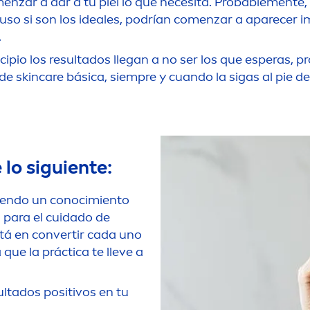
men
zar a dar a tu piel lo que necesita. Probable
men
te,
uso si son los ideales, podrían co
men
zar a aparecer i
.
ipio los resultados llegan a no ser los que esperas, p
 de
skin
care
básica, siempre y cuando la sigas al pie de 
e
lo siguiente:
niendo un conocimiento
 para el cuidado de
stá en convertir cada uno
que la práctica te lleve a
ultados positivos en tu