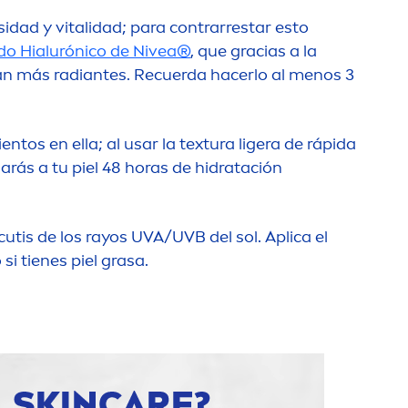
osidad y
vital
idad; para contrarrestar esto
do Hialurónico de
Nivea
®
, que gracias a la
an más radiantes. Recuerda hacerlo al
men
os 3
tos en ella; al usar la textura ligera de rápida
 darás a tu piel 48 horas de hidratación
utis de los rayos UVA/UVB del sol. Aplica el
si tienes piel grasa.