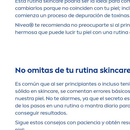
Esta rutina
skin
care
podría ser la ideal para co
cambiarlos porque no coinciden con tu piel; incl
comienza un proceso de depuración de toxinas
Nivea
® te recomienda no preocuparte si al princ
hermosa que puede lucir tu piel con una rutina
No omitas de tu rutina
skin
car
Es común que al ser principiantes o incluso te
sólido en
skin
care
, se co
men
tan errores básicos
nuestra piel. No te alarmes, ya que el secreto e
de los pasos en una rutina o mantra diario para 
conseguir resultados.
Sigue estos consejos con paciencia y obtén res
piel: