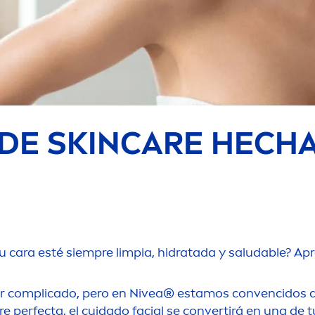
 DE
SKIN
CARE
HECHA 
tu cara esté siempre limpia, hidratada y saludable? A
er complicado, pero en
Nivea
® estamos convencidos que
re
perfecta, el cuidado facial se convertirá en una de 