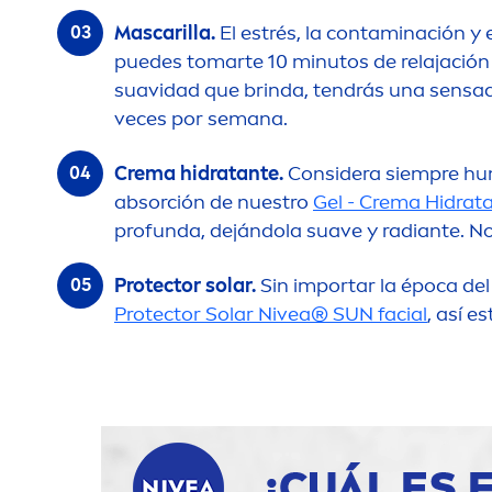
Mascarilla.
El estrés, la contaminación y 
puedes tomarte 10 minutos de relajación
suavidad que brinda, tendrás una sensaci
veces por semana.
Crema hidratante.
Considera siempre humec
absorción de nuestro
Gel - Crema Hidrat
profunda, dejándola suave y radiante. No
Protect
or solar.
Sin importar la época del 
Protect
or Solar
Nivea
®
SUN
facial
, así e