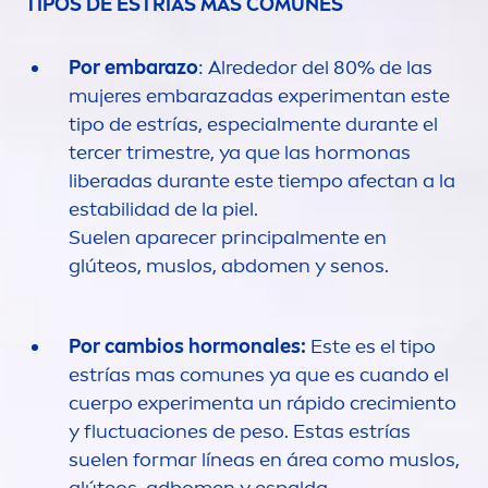
TIPOS DE ESTRÍAS MÁS COMUNES
Por embarazo
: Alrededor del 80% de las
mujeres embarazadas experi
men
tan este
tipo de estrías, especial
men
te durante el
tercer trimestre, ya que las hormonas
liberadas durante este tiempo afectan a la
estabilidad de la piel.
Suelen aparecer principal
men
te en
glúteos, muslos, abdo
men
y senos.
Por cambios hormonales:
Este es el tipo
estrías mas comunes ya que es cuando el
cuerpo experi
men
ta un rápido crecimiento
y fluctuaciones de peso. Estas estrías
suelen formar líneas en área como muslos,
glúteos, adbo
men
y espalda.