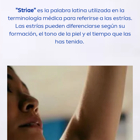
"Striae"
es la palabra latina utilizada en la
terminología médica para referirse a las estrías.
Las estrías pueden diferenciarse según su
formación, el tono de la piel y el tiempo que las
has tenido.