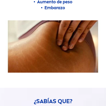
• Au
men
to de peso
• Embarazo
¿SABÍAS QUE?