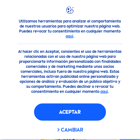
Utilizamos herramientas para analizar el comportamiento
Nuestros Productos
Cuidado Facial
Cuidado facial
LU
de nuestros usuarios para optimizar nuestra página web.
Puedes revocar tu consentimiento en cualquier momento
aquí
.
(0)
Al hacer clic en Aceptar, consientes el uso de herramientas
LUMINOUS
630®
SKIN
GLOW
relacionadas con el uso de nuestra página web para
proporcionarte información personalizada con finalidades
INSTANT GLOW FLUIDO
comerciales y de marketing mediante unos socios
DIARIO
comerciales, incluso fuera de nuestra página web. Estas
herramientas activan publicidad online personalizada y
opciones de análisis y evaluación de un público objetivo y
su comportamiento. Puedes declinar o revocar tu
Nuevo
consentimiento en cualquier momento
aquí
.
ACEPTAR
CAMBIAR