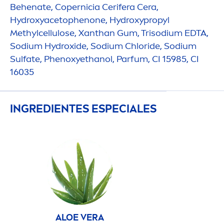
Behenate, Copernicia Cerifera Cera,
Hydro
xyacetophenone,
Hydro
xypropyl
Methylcellulose, Xanthan Gum, Trisodium EDTA,
Sodium
Hydro
xide, Sodium Chloride, Sodium
Sulfate, Phenoxyethanol, Parfum, CI 15985, CI
16035
INGREDIENTES ESPECIALES
ALOE VERA