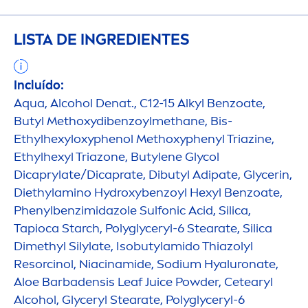
LISTA DE INGREDIENTES
Incluído:
Aqua
, Alcohol Denat., C12-15 Alkyl Benzoate,
Butyl Methoxydibenzoylmethane, Bis-
Ethylhexyloxyphenol Methoxyphenyl Triazine,
Ethylhexyl Triazone, Butylene Glycol
Dicaprylate/Dicaprate, Dibutyl Adipate, Glycerin,
Diethylamino
Hydro
xybenzoyl Hexyl Benzoate,
Phenylbenzimidazole Sulfonic Acid, Silica,
Tapioca Starch, Polyglyceryl-6 Stearate, Silica
Dimethyl Silylate, Isobutylamido Thiazolyl
Resorcinol, Niacinamide, Sodium
Hyaluron
ate,
Aloe Barbadensis Leaf Juice Powder, Cetearyl
Alcohol, Glyceryl Stearate, Polyglyceryl-6