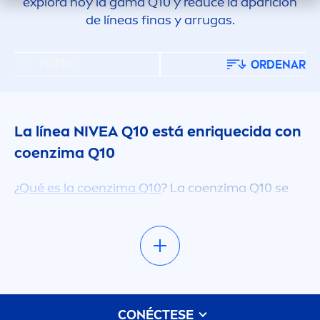
explora hoy la gama Q10 y reduce la aparición
de líneas finas y arrugas.
FILTRO
ORDENAR
La línea
NIVEA
Q10 está enriquecida con
coenzima Q10
¿
Qué es la coenzima Q10
? La coenzima Q10 se
encuentra en todas las células del cuerpo y es
esencial para la producción de energía,
permitiendo que la piel realice funciones
natural
es como la regeneración y reparación. A
medida que envejecemos, la producción de la
vitamin
a Q10 disminuye, lo que hace que la piel
CONÉCTESE
se vuelva más vulnerable al estrés, al daño, a las