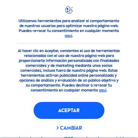
FILTROS
Utilizamos herramientas para analizar el comportamiento
Nuestros Productos
Compra productos Q10
de nuestros usuarios para optimizar nuestra página web.
Puedes revocar tu consentimiento en cualquier momento
SELECCIONAR FILTROS
aquí
.
Q10 - CUIDADO INNOVADOR
Al hacer clic en Aceptar, consientes el uso de herramientas
PARA REDUCIR LAS ARRUGAS
relacionadas con el uso de nuestra página web para
proporcionarte información personalizada con finalidades
comerciales y de marketing mediante unos socios
Descubre la línea
NIVEA
Q10, que utiliza el
comerciales, incluso fuera de nuestra página web. Estas
herramientas activan publicidad online personalizada y
potente antioxidante coenzima Q10 para
opciones de análisis y evaluación de un público objetivo y
recargar y rejuvenecer tu piel de manera diaria.
su comportamiento. Puedes declinar o revocar tu
consentimiento en cualquier momento
aquí
.
Toda la gama
NIVEA
Q10 está especial
men
te
formulada para apoyar la producción
natural
de
Q10 en la piel, proteger las células del daño y
ACEPTAR
ralentizar el proceso de envejecimiento. Ya sea
que busques una crema para líneas de expresión
CAMBIAR
o una rutina completa de cuidado antiedad,