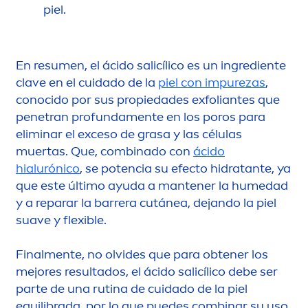
piel.
En resu
men
, el ácido salicílico es un ingrediente
clave en el cuidado de la
piel con im
pure
zas
,
conocido por sus propiedades exfoliantes que
penetran profunda
men
te en los poros para
eliminar el exceso de grasa y las células
muertas. Que, combinado con
ácido
hialurónico
, se potencia su efecto hidratante, ya
que este último ayuda a mantener la humedad
y a reparar la barrera cutánea, dejando la piel
suave y flexible.
Final
men
te, no olvides que para obtener los
mejores resultados, el ácido salicílico debe ser
parte de una rutina de cuidado de la piel
equilibrada, por lo que puedes combinar su uso