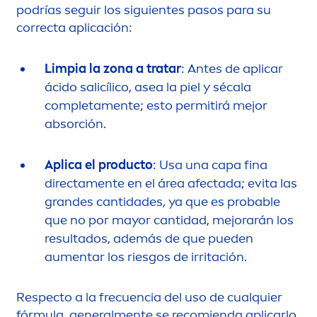
podrías seguir los siguientes pasos para su
correcta aplicación:
Limpia la zona a tratar
: Antes de aplicar
ácido salicílico, asea la piel y sécala
completa
men
te; esto permitirá mejor
absorción.
Aplica el producto
: Usa una capa fina
directa
men
te en el área afectada; evita las
grandes cantidades, ya que es probable
que no por mayor cantidad, mejorarán los
resultados, además de que pueden
au
men
tar los riesgos de irritación.
Respecto a la frecuencia del uso de cualquier
fórmula, general
men
te se recomienda aplicarlo