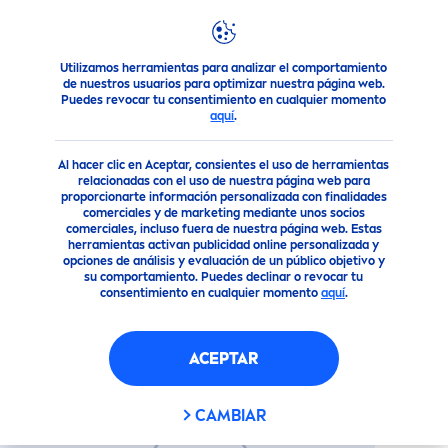
Utilizamos herramientas para analizar el comportamiento
Nuestros Productos
Cuidado Facial
Cuidado facial
da
de nuestros usuarios para optimizar nuestra página web.
Puedes revocar tu consentimiento en cualquier momento
aquí
.
(737)
Al hacer clic en Aceptar, consientes el uso de herramientas
CREMA
LUMINOUS
630 ANTI-
relacionadas con el uso de nuestra página web para
proporcionarte información personalizada con finalidades
MANCHAS FP50 (40 ML)
comerciales y de marketing mediante unos socios
comerciales, incluso fuera de nuestra página web. Estas
herramientas activan publicidad online personalizada y
opciones de análisis y evaluación de un público objetivo y
su comportamiento. Puedes declinar o revocar tu
consentimiento en cualquier momento
aquí
.
ACEPTAR
CAMBIAR