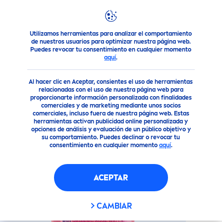
Utilizamos herramientas para analizar el comportamiento
Nuestros Productos
Cuidado Facial
Cuidado facial
Mi
de nuestros usuarios para optimizar nuestra página web.
Puedes revocar tu consentimiento en cualquier momento
aquí
.
(905)
Al hacer clic en Aceptar, consientes el uso de herramientas
MICELLAIR
GEL FACIAL
relacionadas con el uso de nuestra página web para
proporcionarte información personalizada con finalidades
LIMPIADOR CON AGUA DE
comerciales y de marketing mediante unos socios
ROSAS
comerciales, incluso fuera de nuestra página web. Estas
herramientas activan publicidad online personalizada y
opciones de análisis y evaluación de un público objetivo y
su comportamiento. Puedes declinar o revocar tu
consentimiento en cualquier momento
aquí
.
ACEPTAR
CAMBIAR