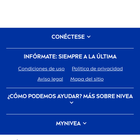
CONÉCTESE
INFÓRMATE: SIEMPRE A LA ÚLTIMA
Condiciones de uso
Politica de privacidad
Aviso legal
Mapa del sitio
¿CÓMO PODEMOS AYUDAR? MÁS SOBRE
NIVEA
Descubre la Historia de tu marca de confianza
MY
NIVEA
Trabajar en Beiersdorf
Las últimas novedades, consejos para cuidarte,
Cómo cuida
NIVEA
el planeta
Contacto