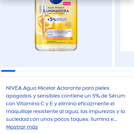
NIVEA
Agua Micelar Aclarante para pieles
apagadas y sensibles contiene un 5% de Sérum
con
Vitamin
a C y E y elimina eficaz
men
te el
maquillaje resistente al agua, las im
pure
zas y la
suciedad con unos pocos toques. Ilumina e
hidrata la piel, para una tez más uniforme y
Mostrar más