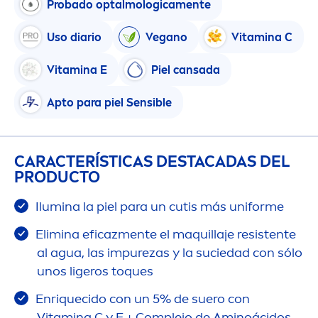
Probado optalmologica
men
te
Uso diario
Vegano
Vitamin
a C
Vitamin
a E
Piel cansada
Apto para piel Sensible
CARACTERÍSTICAS DESTACADAS DEL
PRODUCTO
Ilumina la piel para un cutis más uniforme
Elimina eficaz
men
te el maquillaje resistente
al agua, las im
pure
zas y la suciedad con sólo
unos ligeros toques
Enriquecido con un 5% de suero con
Vitamin
a C y E + Complejo de Aminoácidos