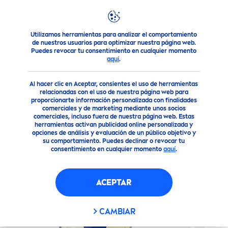
Utilizamos herramientas para analizar el comportamiento
Nuestros Productos
Cuidado Facial
Cuidado facial
NI
de nuestros usuarios para optimizar nuestra página web.
Puedes revocar tu consentimiento en cualquier momento
aquí
.
(3)
Al hacer clic en Aceptar, consientes el uso de herramientas
NIVEA
MICELAR
relacionadas con el uso de nuestra página web para
proporcionarte información personalizada con finalidades
ILUMINADORA (400ML)
comerciales y de marketing mediante unos socios
comerciales, incluso fuera de nuestra página web. Estas
herramientas activan publicidad online personalizada y
opciones de análisis y evaluación de un público objetivo y
Vegano
su comportamiento. Puedes declinar o revocar tu
consentimiento en cualquier momento
aquí
.
ACEPTAR
CAMBIAR