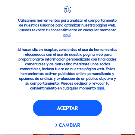
Utilizamos herramientas para analizar el comportamiento
Nuestros Productos
Solar
Disfruta del Sol ¡Nosotros te 
de nuestros usuarios para optimizar nuestra página web.
Puedes revocar tu consentimiento en cualquier momento
aquí
.
(0)
Al hacer clic en Aceptar, consientes el uso de herramientas
NIEVA
SUN
BRONCEADOR EN
relacionadas con el uso de nuestra página web para
proporcionarte información personalizada con finalidades
SPRAY FPS6
comerciales y de marketing mediante unos socios
comerciales, incluso fuera de nuestra página web. Estas
herramientas activan publicidad online personalizada y
opciones de análisis y evaluación de un público objetivo y
su comportamiento. Puedes declinar o revocar tu
consentimiento en cualquier momento
aquí
.
ACEPTAR
CAMBIAR