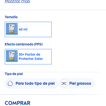
duración, mientras protege tu rostro de los
Mostrar más
daños ocasionados por el sol.
Tamaño
40 ml
Efecto combinado (FPS)
50+ Factor de
Protect
or Solar
Tipo de piel
Para todo tipo de piel
Piel grasosa
COMPRAR