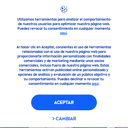
Utilizamos herramientas para analizar el comportamiento
Nuestros Productos
Solar
Disfruta del Sol ¡Nosotros te 
de nuestros usuarios para optimizar nuestra página web.
Puedes revocar tu consentimiento en cualquier momento
aquí
.
(0)
Al hacer clic en Aceptar, consientes el uso de herramientas
PROTECCIÓN SOLAR FACIAL
relacionadas con el uso de nuestra página web para
proporcionarte información personalizada con finalidades
CONTROL BRILLO - TONO
comerciales y de marketing mediante unos socios
MEDIO
comerciales, incluso fuera de nuestra página web. Estas
herramientas activan publicidad online personalizada y
opciones de análisis y evaluación de un público objetivo y
su comportamiento. Puedes declinar o revocar tu
Vegano
consentimiento en cualquier momento
aquí
.
ACEPTAR
CAMBIAR