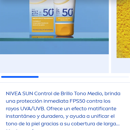
NIVEA
SUN
Control de Brillo Tono Medio, brinda
una protección inmediata FPS50 contra los
rayos UVA/UVB. Ofrece un efecto matificante
instantáneo y duradero, y ayuda a unificar el
tono de la piel gracias a su cobertura de larga