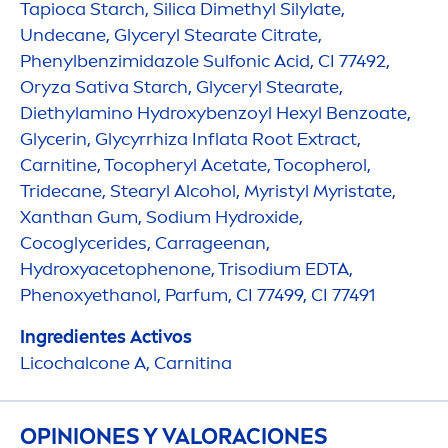
Tapioca Starch, Silica Dimethyl Silylate,
Undecane, Glyceryl Stearate Citrate,
Phenylbenzimidazole Sulfonic Acid, CI 77492,
Oryza Sativa Starch, Glyceryl Stearate,
Diethylamino
Hydro
xybenzoyl Hexyl Benzoate,
Glycerin, Glycyrrhiza Inflata Root Extract,
Carnitine, Tocopheryl Acetate, Tocopherol,
Tridecane, Stearyl Alcohol, Myristyl Myristate,
Xanthan Gum, Sodium
Hydro
xide,
Cocoglycerides, Carrageenan,
Hydro
xyacetophenone, Trisodium EDTA,
Phenoxyethanol, Parfum, CI 77499, CI 77491
Ingredientes Activos
Licochalcone A, Carnitina
OPINIONES Y VALORACIONES