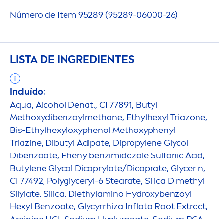
Número de Item 95289 (95289-06000-26)
LISTA DE INGREDIENTES
Incluído:
Aqua
, Alcohol Denat., CI 77891, Butyl
Methoxydibenzoylmethane, Ethylhexyl Triazone,
Bis-Ethylhexyloxyphenol Methoxyphenyl
Triazine, Dibutyl Adipate, Dipropylene Glycol
Dibenzoate, Phenylbenzimidazole Sulfonic Acid,
Butylene Glycol Dicaprylate/Dicaprate, Glycerin,
CI 77492, Polyglyceryl-6 Stearate, Silica Dimethyl
Silylate, Silica, Diethylamino
Hydro
xybenzoyl
Hexyl Benzoate, Glycyrrhiza Inflata Root Extract,
Arginine HCI, Sodium
Hyaluron
ate, Sodium PCA,