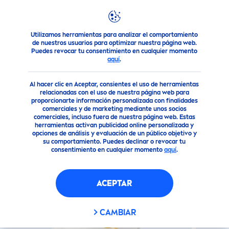
Utilizamos herramientas para analizar el comportamiento
Nuestros Productos
Solar
Disfruta del Sol ¡Nosotros te 
de nuestros usuarios para optimizar nuestra página web.
Puedes revocar tu consentimiento en cualquier momento
aquí
.
(0)
Al hacer clic en Aceptar, consientes el uso de herramientas
PROTECT
OR SOLAR FLUIDO
relacionadas con el uso de nuestra página web para
proporcionarte información personalizada con finalidades
DIARIO TONO MEDIO FPS50+
comerciales y de marketing mediante unos socios
comerciales, incluso fuera de nuestra página web. Estas
herramientas activan publicidad online personalizada y
opciones de análisis y evaluación de un público objetivo y
su comportamiento. Puedes declinar o revocar tu
consentimiento en cualquier momento
aquí
.
ACEPTAR
CAMBIAR