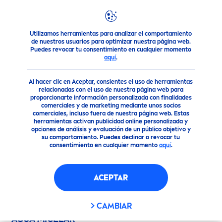
Utilizamos herramientas para analizar el comportamiento
NIVEA
una marca de confianza
de nuestros usuarios para optimizar nuestra página web.
Puedes revocar tu consentimiento en cualquier momento
aquí
.
TÉRMINOS Y CONDICIONES
Al hacer clic en Aceptar, consientes el uso de herramientas
ACTIVIDAD PROMOCIONAL–
NIVEA
AGUA
relacionadas con el uso de nuestra página web para
proporcionarte información personalizada con finalidades
MICELAR– 1 NOVIEMBRE al 31 de DICIEMBRE
comerciales y de marketing mediante unos socios
comerciales, incluso fuera de nuestra página web. Estas
2018
herramientas activan publicidad online personalizada y
opciones de análisis y evaluación de un público objetivo y
El presente regla
men
to (los “
Términos y
su comportamiento. Puedes declinar o revocar tu
Condiciones
”), el cual podrá ser consultado en
consentimiento en cualquier momento
aquí
.
el siguiente sitio web “
http://www.
nivea
.com.co
(”la “
Página
”), contiene los parámetros de
ACEPTAR
participación, así como las exclusiones,
restricciones, términos y condiciones de la
actividad promocional denominada
CAMBIAR
NIVEA
AGUA MICELAR