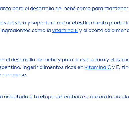
anto para el desarrollo del bebé como para mantener l
ás elástica y soportará mejor el estiramiento produci
 ingredientes como la
vitamin
a E
y el aceite de al
men
en el desarrollo del bebé y para la estructura y elasti
pentino. Ingerir ali
men
tos ricos en
vitamin
a C
y E, zin
in romperse.
ica adaptada a tu etapa del embarazo mejora la circula