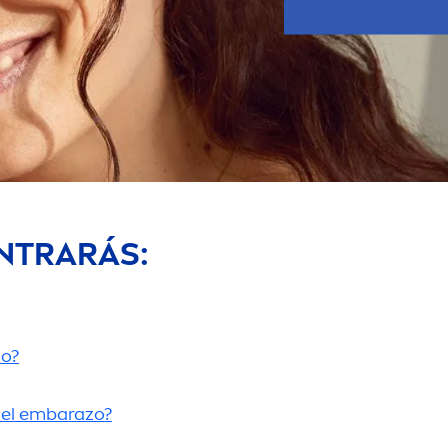
NTRARÁS:
zo?
del embarazo?