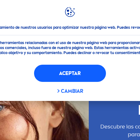
DACIONES
DESTACADOS
MUNDO
NIVEA
rías en el embarazo |
NIVEA
tamiento de nuestros usuarios para optimizar nuestra página web. Puedes rev
de herramientas relacionadas con el uso de nuestra página web para proporciona
s comerciales, incluso fuera de nuestra página web. Estas herramientas activa
público objetivo y su comportamiento. Puedes declinar o revocar tu consentimi
ACEPTAR
E
CAMBIAR
Descubre las c
para