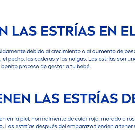
 LAS ESTRÍAS EN E
pida
men
te debido al crecimiento o al au
men
to de pes
 el pecho, las caderas y las nalgas. Las estrías son u
bonito proceso de gestar a tu bebé.
ENEN LAS ESTRÍAS 
n en la piel, normal
men
te de
color
rojo, morado o ros
. Las estrtías después del embarazo tienden a tener u