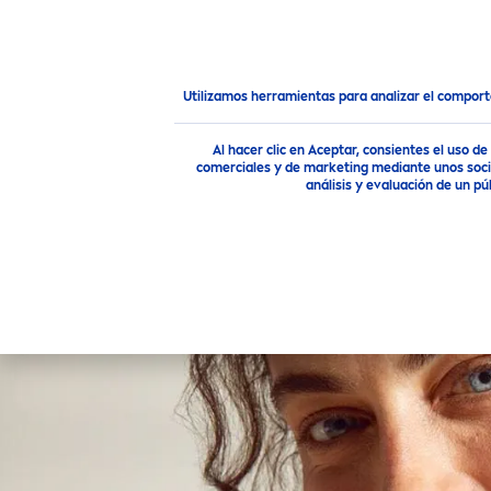
PRODUCTOS
RECO
MEN
Consejo
Consejos para la Piel
Cómo prevenir las est
Utilizamos herramientas para analizar el compor
Al hacer clic en Aceptar, consientes el uso 
comerciales y de marketing mediante unos socio
análisis y evaluación de un 