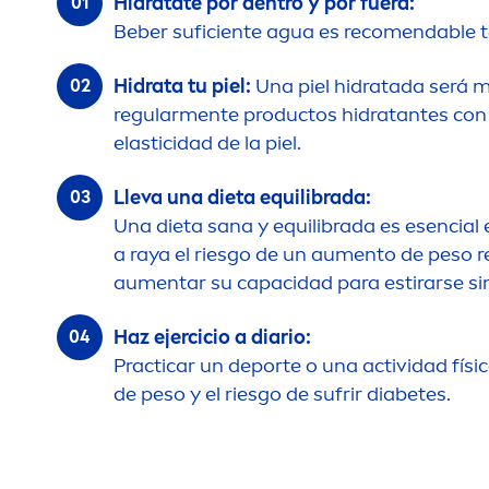
Hidrátate por dentro y por fuera:
Beber suficiente agua es reco
men
dable t
Hidrata tu piel:
Una piel hidratada será m
regular
men
te productos hidratantes con
elasticidad de la piel.
Lleva una dieta equilibrada:
Una dieta sana y equilibrada es esencial 
a raya el riesgo de un au
men
to de peso re
au
men
tar su capacidad para estirarse s
Haz ejercicio a diario:
Practicar un deporte o una actividad fís
de peso y el riesgo de sufrir diabetes.