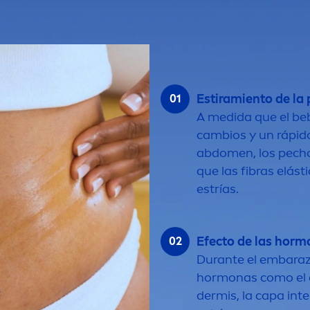
Estiramiento de la 
A medida que el beb
cambios y un rápid
abdo
men
, los pec
que las fibras elást
estrías.
Efecto de las hormo
Durante el embaraz
hormonas como el co
dermis, la capa int