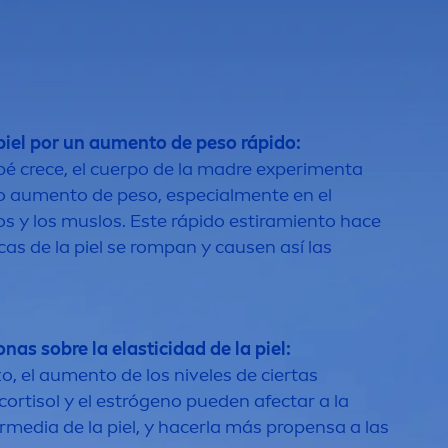
piel por un au
men
to de peso rápido:
é crece, el cuerpo de la madre experi
men
ta
o au
men
to de peso, especial
men
te en el
hos y los muslos. Este rápido estiramiento hace
icas de la piel se rompan y causen así las
nas sobre la elasticidad de la piel:
o, el au
men
to de los niveles de ciertas
rtisol y el estrógeno pueden afectar a la
ermedia de la piel, y hacerla más propensa a las