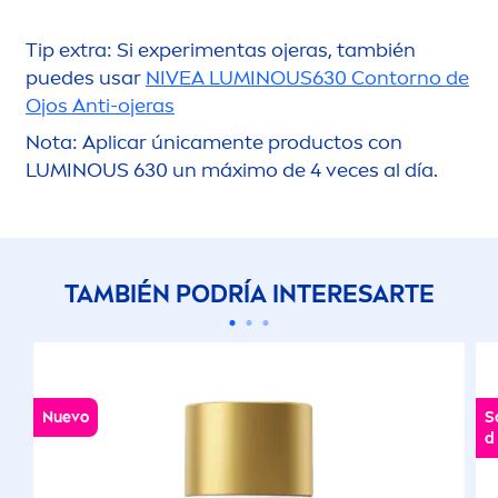
Tip extra: Si experi
men
tas ojeras, también
puedes usar
NIVEA
LUMINOUS
630 Contorno de
Ojos Anti-ojeras
Nota: Aplicar única
men
te productos con
LUMINOUS
630 un máximo de 4 veces al día.
TAMBIÉN PODRÍA INTERESARTE
Nuevo
S
d