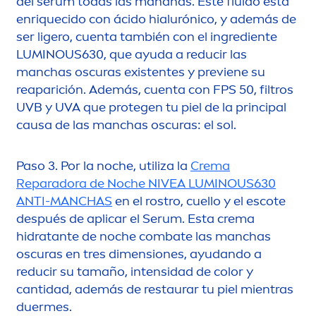
del sérum todas las mañanas. Este fluido está
enriquecido con ácido hialurónico, y además de
ser ligero, cuenta también con el ingrediente
LUMINOUS
630, que ayuda a reducir las
manchas oscuras existentes y previene su
reaparición. Además, cuenta con FPS 50, filtros
UVB y UVA que protegen tu piel de la principal
causa de las manchas oscuras: el sol.
Paso 3. Por la noche, utiliza la
Crema
Reparadora de Noche
NIVEA
LUMINOUS
630
ANTI-MANCHAS
en el rostro, cuello y el escote
después de aplicar el Serum. Esta crema
hidratante de noche combate las manchas
oscuras en tres di
men
siones, ayudando a
reducir su tamaño, intensidad de
color
y
cantidad, además de restaurar tu piel mientras
duermes.