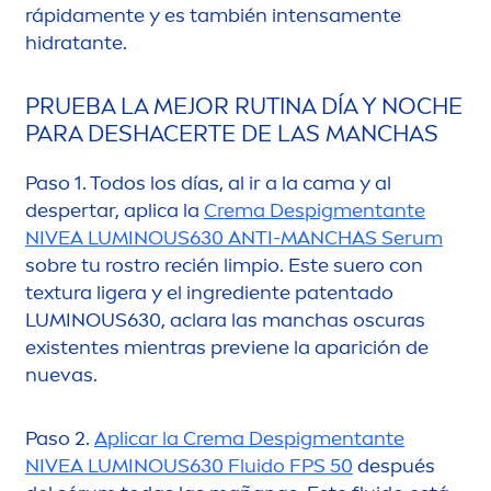
rápida
men
te y es también intensa
men
te
hidratante.
PRUEBA LA MEJOR RUTINA DÍA Y NOCHE
PARA DESHACERTE DE LAS MANCHAS
Paso 1. Todos los días, al ir a la cama y al
despertar, aplica la
Crema Despig
men
tante
NIVEA
LUMINOUS
630 ANTI-MANCHAS Serum
sobre tu rostro recién limpio. Este suero con
textura ligera y el ingrediente patentado
LUMINOUS
630, aclara las manchas oscuras
existentes mientras previene la aparición de
nuevas.
Paso 2.
Aplicar la Crema Despig
men
tante
NIVEA
LUMINOUS
630 Fluido FPS 50
después