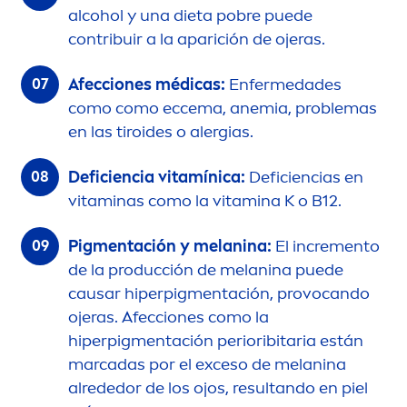
alcohol y una dieta pobre puede
contribuir a la aparición de ojeras.
Afecciones médicas:
Enfermedades
como como eccema, anemia, problemas
en las tiroides o alergias.
Deficiencia vitamínica:
Deficiencias en
vitamin
as como la
vitamin
a K o B12.
Pig
men
tación y melanina:
El in
creme
nto
de la producción de melanina puede
causar hiperpig
men
tación, provocando
ojeras. Afecciones como la
hiperpig
men
tación perioribitaria están
marcadas por el exceso de melanina
alrededor de los ojos, resultando en piel