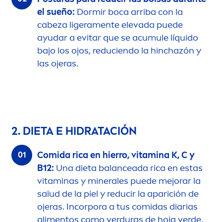
el sueño:
Dormir boca arriba con la
cabeza ligera
men
te elevada puede
ayudar a evitar que se acumule líquido
bajo los ojos, reduciendo la hinchazón y
las ojeras.
2. DIETA E HIDRATACIÓN
Comida rica en hierro,
vitamin
a K, C y
B12:
Una dieta
balance
ada rica en estas
vitamin
as y minerales puede mejorar la
salud de la piel y reducir la aparición de
ojeras. Incorpora a tus comidas diarias
ali
men
tos como verduras de hoja verde,