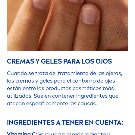
CREMAS Y GELES PARA LOS OJOS
Cuando se trata del tratamiento de las ojeras,
las cremas y geles para el contorno de ojos
están entre los productos cosméticos más
utilizados. Suelen contener ingredientes que
atacan específica
men
te las causas.
INGREDIENTES A TENER EN CUENTA:
Vitamin
a C:
Para una piel más radiante y