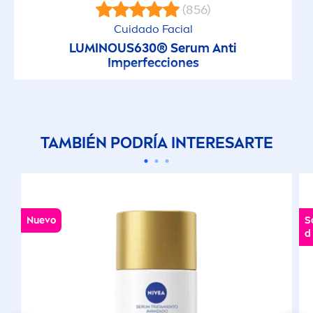
(856)
Cuidado Facial
LUMINOUS
630® Serum Anti
Imperfecciones
TAMBIÉN PODRÍA INTERESARTE
Nuevo
S
d