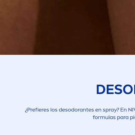
DESO
¿Prefieres los desodorantes en spray? En
NI
formulas para pi