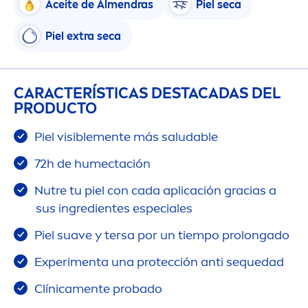
Aceite de Al
men
dras
Piel seca
Piel extra seca
CARACTERÍSTICAS DESTACADAS DEL
PRODUCTO
Piel visible
men
te más saludable
72h de humectación
Nutre tu piel con cada aplicación gracias a
sus ingredientes especiales
Piel suave y tersa por un tiempo prolongado
Experi
men
ta una protección anti sequedad
Clínica
men
te probado