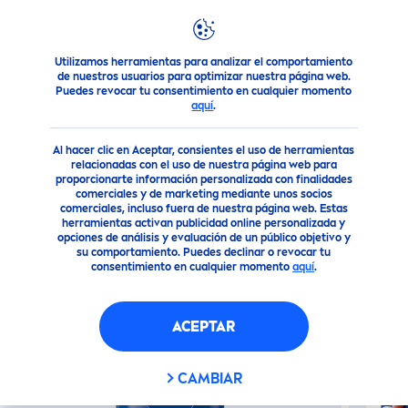
Utilizamos herramientas para analizar el comportamiento
Nuestros Productos
Cuidado Corporal
Cuidado Corporal
de nuestros usuarios para optimizar nuestra página web.
Puedes revocar tu consentimiento en cualquier momento
aquí
.
(3)
Al hacer clic en Aceptar, consientes el uso de herramientas
CREMA CORPORAL MILK
relacionadas con el uso de nuestra página web para
proporcionarte información personalizada con finalidades
NUTRITIVA (100ML)
comerciales y de marketing mediante unos socios
comerciales, incluso fuera de nuestra página web. Estas
herramientas activan publicidad online personalizada y
opciones de análisis y evaluación de un público objetivo y
Nuevo
su comportamiento. Puedes declinar o revocar tu
consentimiento en cualquier momento
aquí
.
ACEPTAR
CAMBIAR