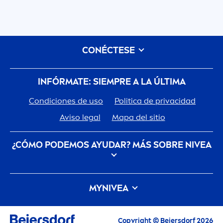
CONÉCTESE
INFÓRMATE: SIEMPRE A LA ÚLTIMA
Condiciones de uso
Politica de privacidad
Aviso legal
Mapa del sitio
¿CÓMO PODEMOS AYUDAR? MÁS SOBRE
NIVEA
Descubre la Historia de tu marca de confianza
MY
NIVEA
Trabajar en Beiersdorf
Las últimas novedades, consejos para cuidarte,
Cómo cuida
NIVEA
el planeta
Contacto
inspiración y ofertas
Copyright © Beiersdorf 2026