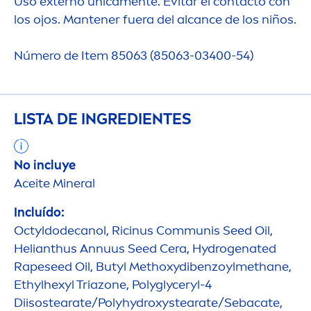
Uso externo única
men
te. Evitar el contacto con
los ojos. Mantener fuera del alcance de los niños.
Número de Item 85063 (85063-03400-54)
LISTA DE INGREDIENTES
No incluye
Aceite Mineral
Incluído:
Octyldodecanol, Ricinus Communis Seed Oil,
Helianthus Annuus Seed Cera,
Hydro
genated
Rapeseed Oil, Butyl Methoxydibenzoylmethane,
Ethylhexyl Triazone, Polyglyceryl-4
Diisostearate/Poly
hydro
xystearate/Sebacate,