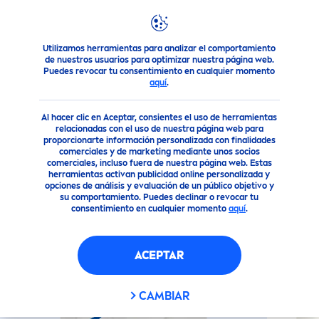
Utilizamos herramientas para analizar el comportamiento
Nuestros Productos
Cuidado Facial
Cuidado Labial
Lá
de nuestros usuarios para optimizar nuestra página web.
Puedes revocar tu consentimiento en cualquier momento
aquí
.
(177)
Al hacer clic en Aceptar, consientes el uso de herramientas
PROTECT
OR LABIAL MED
relacionadas con el uso de nuestra página web para
proporcionarte información personalizada con finalidades
REPAIR
comerciales y de marketing mediante unos socios
comerciales, incluso fuera de nuestra página web. Estas
herramientas activan publicidad online personalizada y
opciones de análisis y evaluación de un público objetivo y
su comportamiento. Puedes declinar o revocar tu
consentimiento en cualquier momento
aquí
.
ACEPTAR
CAMBIAR